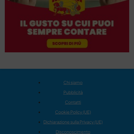
Chi siamo
Pubblicità
Contatti
Cookie Policy (UE)
Dichiarazione sulla Privacy (UE)
Disconoscimento