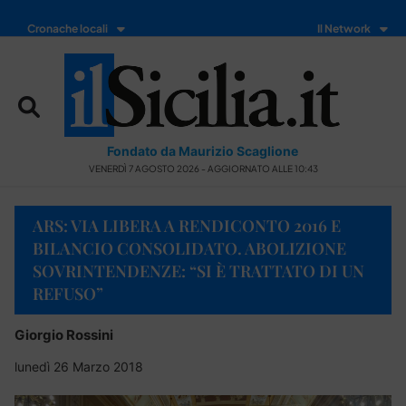
Cronache locali
Il Network
Fondato da Maurizio Scaglione
VENERDÌ 7 AGOSTO 2026 - AGGIORNATO ALLE 10:43
ARS: VIA LIBERA A RENDICONTO 2016 E
BILANCIO CONSOLIDATO. ABOLIZIONE
SOVRINTENDENZE: “SI È TRATTATO DI UN
REFUSO”
Giorgio Rossini
lunedì 26 Marzo 2018