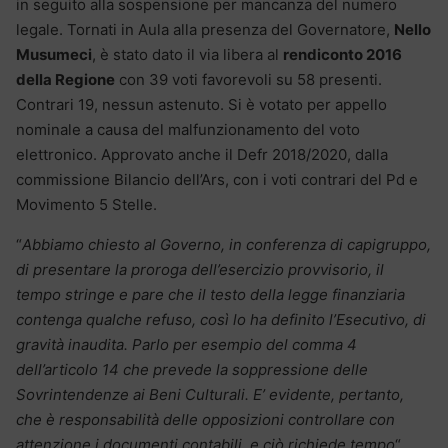
in seguito alla sospensione per mancanza del numero
legale. Tornati in Aula alla presenza del Governatore,
Nello
Musumeci
, è stato dato il via libera al
rendiconto 2016
della Regione
con 39 voti favorevoli su 58 presenti.
Contrari 19, nessun astenuto. Si è votato per appello
nominale a causa del malfunzionamento del voto
elettronico. Approvato anche il Defr 2018/2020, dalla
commissione Bilancio dell’Ars, con i voti contrari del Pd e
Movimento 5 Stelle.
“
Abbiamo chiesto al Governo, in conferenza di capigruppo,
di presentare la proroga dell’esercizio provvisorio, il
tempo stringe e pare che il testo della legge finanziaria
contenga qualche refuso,
così lo ha definito l’Esecutivo, di
gravità inaudita.
Parlo per esempio del comma 4
dell’articolo 14 che prevede la soppressione delle
Sovrintendenze ai Beni Culturali. E’ evidente, pertanto,
che è responsabilità delle opposizioni controllare con
attenzione i documenti contabili, e ciò richiede tempo
“,