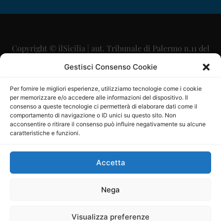
Copyright © ilSicilia | aut. Tribunale di Palermo n.11 del
29/09/2015
Gestisci Consenso Cookie
Editore: Mercurio Comunicazione Soc. Coop. A.R.L.
Per fornire le migliori esperienze, utilizziamo tecnologie come i cookie
per memorizzare e/o accedere alle informazioni del dispositivo. Il
Direttore Editoriale: Maurizio Scaglione
consenso a queste tecnologie ci permetterà di elaborare dati come il
comportamento di navigazione o ID unici su questo sito. Non
Direttore Responsabile: Maria Calabrese
acconsentire o ritirare il consenso può influire negativamente su alcune
caratteristiche e funzioni.
p.zza Sant’Oliva, 9 – 90141 – Palermo – 091335557
P.IVA: 06334930820
Accetta
Mercurio Comunicazione Società Cooperativa a r.l. è
iscritta al Registro degli Operatori di Comunicazione al
Nega
numero 26988
Visualizza preferenze
Sito gestito da
La Digitale srl
–
info@ladigitale.it