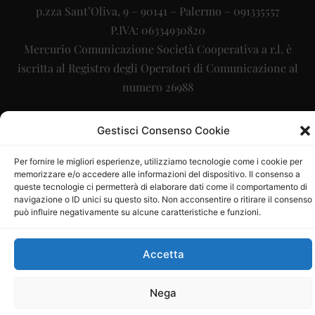
p.zza Sant’Oliva, 9 – 90141 – Palermo – 091335557
P.IVA: 06334930820
Mercurio Comunicazione Società Cooperativa a r.l. è
iscritta al Registro degli Operatori di Comunicazione al
numero 26988
Sito gestito da
La Digitale srl
–
info@ladigitale.it
Gestisci Consenso Cookie
Per fornire le migliori esperienze, utilizziamo tecnologie come i cookie per
memorizzare e/o accedere alle informazioni del dispositivo. Il consenso a
queste tecnologie ci permetterà di elaborare dati come il comportamento di
navigazione o ID unici su questo sito. Non acconsentire o ritirare il consenso
può influire negativamente su alcune caratteristiche e funzioni.
Accetta
Nega