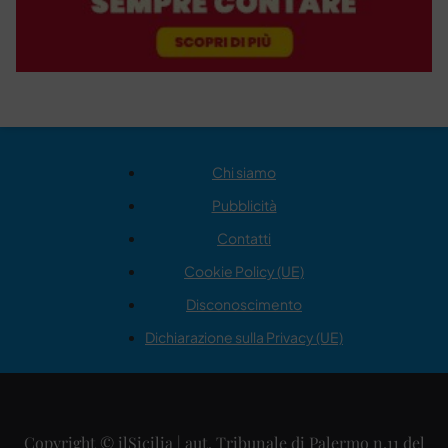
Chi siamo
Pubblicità
Contatti
Cookie Policy (UE)
Disconoscimento
Dichiarazione sulla Privacy (UE)
Copyright © ilSicilia | aut. Tribunale di Palermo n.11 del