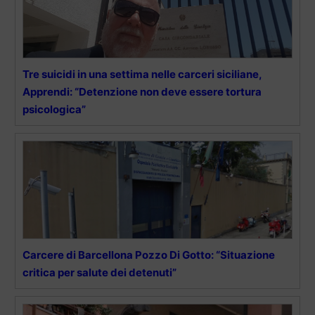
Tre suicidi in una settima nelle carceri siciliane,
Apprendi: “Detenzione non deve essere tortura
psicologica”
Carcere di Barcellona Pozzo Di Gotto: “Situazione
critica per salute dei detenuti”