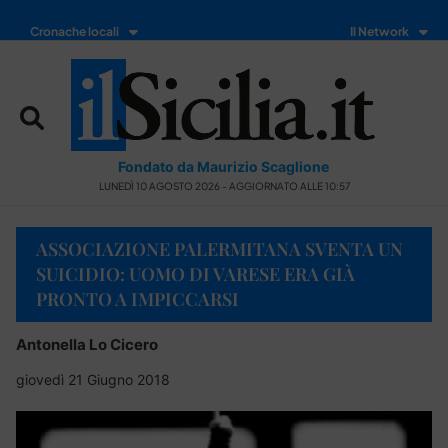
Cronache locali
Il Network
Fondato da Maurizio Scaglione
LUNEDÌ 10 AGOSTO 2026 - AGGIORNATO ALLE 10:57
ASSOCIAZIONE PALERMITANA SVENTA UN
SUICIDIO: UOMO DI VARESE ERA GIÀ
PRONTO A IMPICCARSI
Antonella Lo Cicero
giovedì 21 Giugno 2018