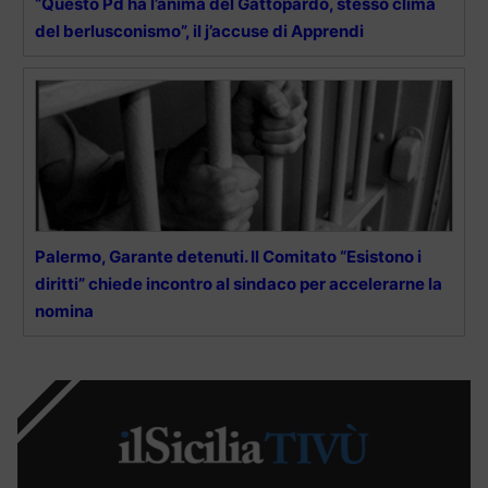
“Questo Pd ha l’anima del Gattopardo, stesso clima
del berlusconismo”, il j’accuse di Apprendi
Palermo, Garante detenuti. Il Comitato “Esistono i
diritti” chiede incontro al sindaco per accelerarne la
nomina