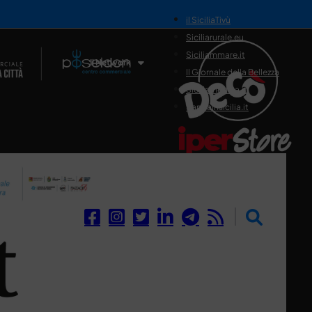
il SiciliaTivù
Siciliarurale.eu
Siciliammare.it
Il Network
Il Giornale della Bellezza
Siciliamedica.it
Sanitainsicilia.it