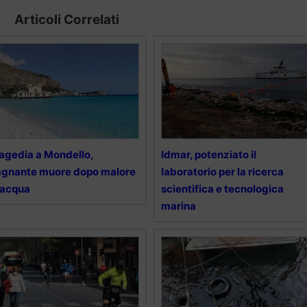
Articoli Correlati
agedia a Mondello,
Idmar, potenziato il
gnante muore dopo malore
laboratorio per la ricerca
 acqua
scientifica e tecnologica
marina