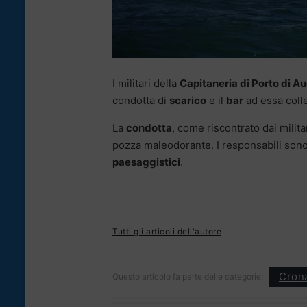
I militari della
Capitaneria di Porto di A
condotta di
scarico
e il
bar
ad essa coll
La
condotta
, come riscontrato dai milit
pozza maleodorante. I responsabili sono s
paesaggistici
.
Tutti gli articoli dell'autore
Cron
Questo articolo fa parte delle categorie: