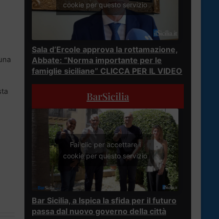
cookie per questo servizio
Sala d’Ercole approva la rottamazione,
 una
Abbate: “Norma importante per le
famiglie siciliane” CLICCA PER IL VIDEO
sta
BarSicilia
Fai clic per accettare i
cookie per questo servizio
Bar Sicilia, a Ispica la sfida per il futuro
passa dal nuovo governo della città