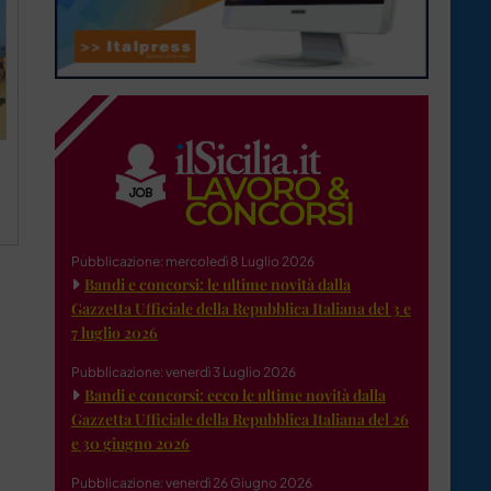
Pubblicazione: mercoledì 8 Luglio 2026
Bandi e concorsi: le ultime novità dalla
Gazzetta Ufficiale della Repubblica Italiana del 3 e
7 luglio 2026
Pubblicazione: venerdì 3 Luglio 2026
Bandi e concorsi: ecco le ultime novità dalla
Gazzetta Ufficiale della Repubblica Italiana del 26
e 30 giugno 2026
Pubblicazione: venerdì 26 Giugno 2026