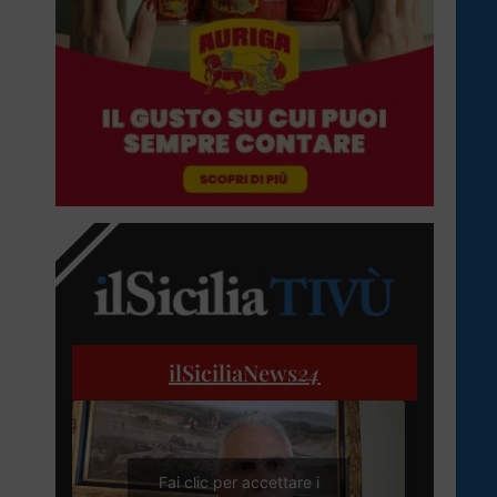
ilSiciliaNews
24
Fai clic per accettare i