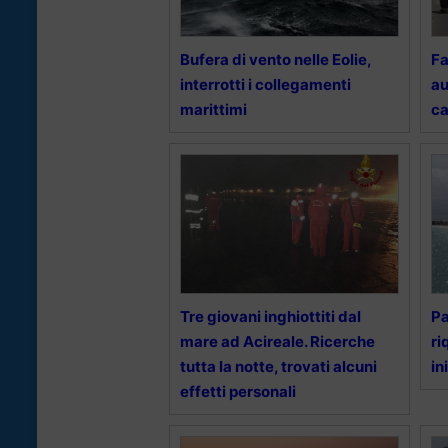
Bufera di vento nelle Eolie,
Fa
interrotti i collegamenti
au
marittimi
ca
Tre giovani inghiottiti dal
Pa
mare ad Acireale. Ricerche
ri
tutta la notte, trovati alcuni
in
effetti personali