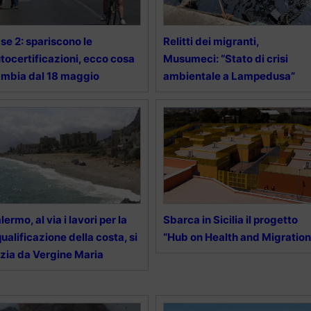
se 2: spariscono le
Relitti dei migranti,
tocertificazioni, ecco cosa
Musumeci: “Stato di crisi
mbia dal 18 maggio
ambientale a Lampedusa”
lermo, al via i lavori per la
Sbarca in Sicilia il progetto
qualificazione della costa, si
“Hub on Health and Migration
izia da Vergine Maria