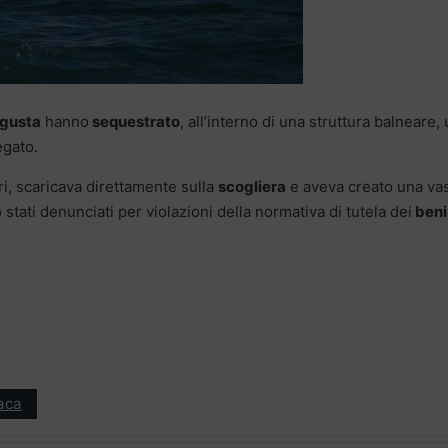
ugusta
hanno
sequestrato
, all’interno di una struttura balneare,
egato.
ari, scaricava direttamente sulla
scogliera
e aveva creato una va
tati denunciati per violazioni della normativa di tutela dei
beni
aca