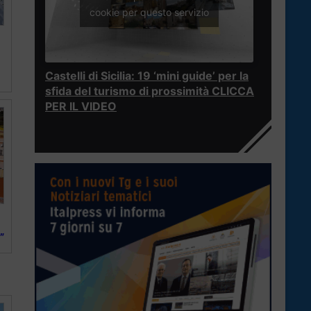
cookie per questo servizio
Castelli di Sicilia: 19 ‘mini guide’ per la
sfida del turismo di prossimità CLICCA
PER IL VIDEO
”