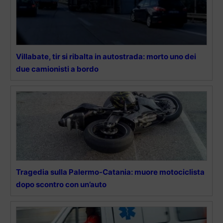
Villabate, tir si ribalta in autostrada: morto uno dei
due camionisti a bordo
Tragedia sulla Palermo-Catania: muore motociclista
dopo scontro con un’auto