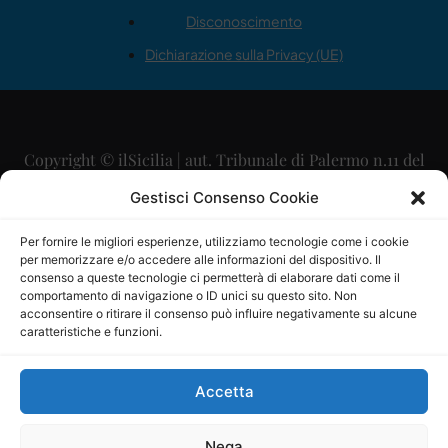
Disconoscimento
Dichiarazione sulla Privacy (UE)
Copyright © ilSicilia | aut. Tribunale di Palermo n.11 del
29/09/2015
Gestisci Consenso Cookie
Editore: Mercurio Comunicazione Soc. Coop. A.R.L.
Per fornire le migliori esperienze, utilizziamo tecnologie come i cookie
per memorizzare e/o accedere alle informazioni del dispositivo. Il
Direttore Editoriale: Maurizio Scaglione
consenso a queste tecnologie ci permetterà di elaborare dati come il
comportamento di navigazione o ID unici su questo sito. Non
Direttore Responsabile: Maria Calabrese
acconsentire o ritirare il consenso può influire negativamente su alcune
caratteristiche e funzioni.
p.zza Sant’Oliva, 9 – 90141 – Palermo – 091335557
P.IVA: 06334930820
Accetta
Mercurio Comunicazione Società Cooperativa a r.l. è
iscritta al Registro degli Operatori di Comunicazione al
Nega