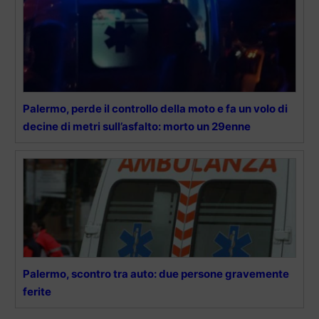
Palermo, perde il controllo della moto e fa un volo di
decine di metri sull’asfalto: morto un 29enne
Palermo, scontro tra auto: due persone gravemente
ferite