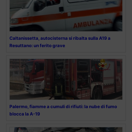
Caltanissetta, autocisterna si ribalta sulla A19 a
Resuttano: un ferito grave
Palermo, fiamme a cumuli di rifiuti: la nube di fumo
blocca la A-19