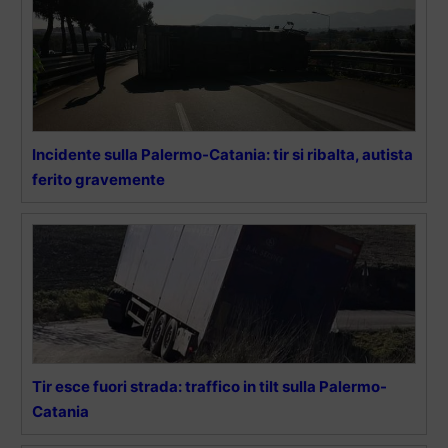
Incidente sulla Palermo-Catania: tir si ribalta, autista
ferito gravemente
Tir esce fuori strada: traffico in tilt sulla Palermo-
Catania