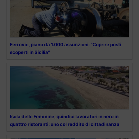
Ferrovie, piano da 1.000 assunzioni: “Coprire posti
scoperti in Sicilia”
Isola delle Femmine, quindici lavoratori in nero in
quattro ristoranti: uno col reddito di cittadinanza