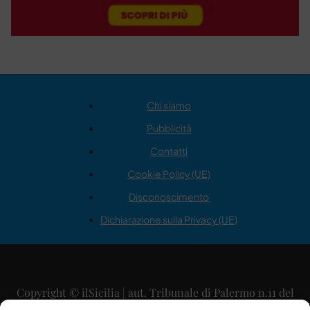
Chi siamo
Pubblicità
Contatti
Cookie Policy (UE)
Disconoscimento
Dichiarazione sulla Privacy (UE)
Copyright © ilSicilia | aut. Tribunale di Palermo n.11 del