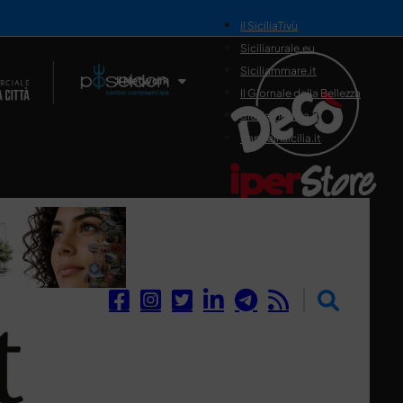
il SiciliaTivù
Siciliarurale.eu
Siciliammare.it
Il Network
Il Giornale della Bellezza
Siciliamedica.it
Sanitainsicilia.it