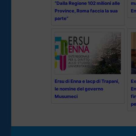
“Dalla Regione 102 milioni alle
ma
Province, Roma faccia la sua
E
parte”
Ersu di Enna e Iacp di Trapani,
Ex
le nomine del governo
En
Musumeci
fi
pe