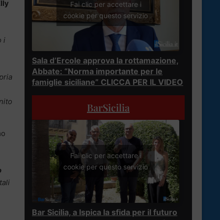
lly
Fai clic per accettare i
cookie per questo servizio
 i
Sala d’Ercole approva la rottamazione,
Abbate: “Norma importante per le
pria
famiglie siciliane” CLICCA PER IL VIDEO
nito
BarSicilia
mo
Fai clic per accettare i
cookie per questo servizio
o
ali
Bar Sicilia, a Ispica la sfida per il futuro