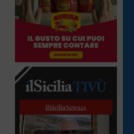
ilSiciliaNews
24