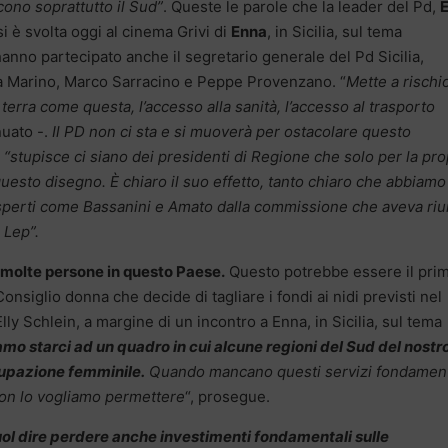
ono soprattutto il Sud”
. Queste le parole che la leader del Pd,
E
si è svolta oggi al cinema Grivi di
Enna
, in Sicilia, sul tema
hanno partecipato anche il segretario generale del Pd Sicilia,
ia Marino, Marco Sarracino e Peppe Provenzano. “
Mette a rischio
 terra come questa, l’accesso alla sanità, l’accesso al trasporto
uato -.
Il PD non ci sta e si muoverà per ostacolare questo
 “stupisce ci siano dei presidenti di Regione che solo per la pro
esto disegno. È chiaro il suo effetto, tanto chiaro che abbiamo
 esperti come Bassanini e Amato dalla commissione che aveva riu
 Lep”.
di molte persone in questo Paese.
Questo potrebbe essere il pri
siglio donna che decide di tagliare i fondi ai nidi previsti nel
Elly Schlein, a margine di un incontro a Enna, in Sicilia, sul tema
mo starci ad un quadro in cui alcune regioni del Sud del nostr
cupazione femminile.
Quando mancano questi servizi fondament
Non lo vogliamo permettere
“, prosegue.
ol dire perdere anche investimenti fondamentali sulle