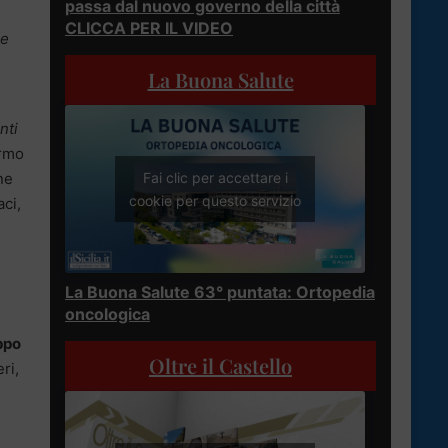
passa dal nuovo governo della città
CLICCA PER IL VIDEO
me
La Buona Salute
nti
ermo
ne
Fai clic per accettare i
cookie per questo servizio
aci,
La Buona Salute 63° puntata: Ortopedia
oncologica
ppo
Oltre il Castello
ri,