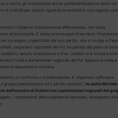
 a rischio gli investimenti anche sull’elettrificazione delle reti
 le criticità per quanto riguarda la mobilità in una regione co
ministro Calderoli sull’autonomia differenziata, che vuole
ece di accorciarle. E siamo preoccupati di perdere i finanziame
o nel convegno, organizzato dal suo partito, che si svolge a Pal
chlein, segretario nazionale del Pd, ha parlato del piano di azio
to pubblico, lavoro, investimenti e Pnrr. Schlein si è rivolta a sind
tratori locali e parlamentari regionali del Pd. Appena arrivata a
trato la deputazione siciliana.
omento di confronto e collaborazione. E’ importare rafforzare
il gruppo parlamentare ed il partito siciliano”,
ha detto Michele
ne dell’incontro di Schlein con i parlamentari regionali del gru
agallo, i componenti della segreteria nazionale, Alessandro Alfie
o.