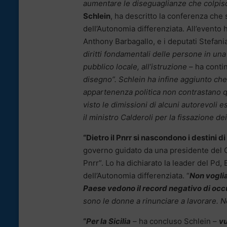
aumentare le diseguaglianze che colpisc
Schlein
, ha descritto la conferenza che 
dell’Autonomia differenziata. All’evento 
Anthony Barbagallo, e i deputati Stefan
diritti fondamentali delle persone in una
pubblico locale, all’istruzione
– ha contin
disegno”. Schlein ha infine aggiunto che
appartenenza politica non contrastano qu
visto le dimissioni di alcuni autorevoli
il ministro Calderoli per la fissazione dei
“Dietro il Pnrr si nascondono i destini 
governo guidato da una presidente del Con
Pnrr”. Lo ha dichiarato la leader del Pd, 
dell’Autonomia differenziata. “
Non voglia
Paese vedono il record negativo di oc
sono le donne a rinunciare a lavorare. 
“
Per la Sicilia
–
ha concluso Schlein –
vu