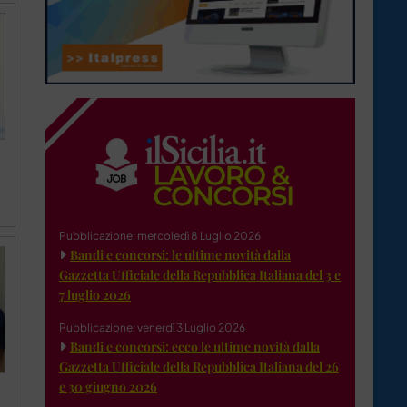
Pubblicazione: mercoledì 8 Luglio 2026
Bandi e concorsi: le ultime novità dalla
Gazzetta Ufficiale della Repubblica Italiana del 3 e
7 luglio 2026
Pubblicazione: venerdì 3 Luglio 2026
Bandi e concorsi: ecco le ultime novità dalla
Gazzetta Ufficiale della Repubblica Italiana del 26
e 30 giugno 2026