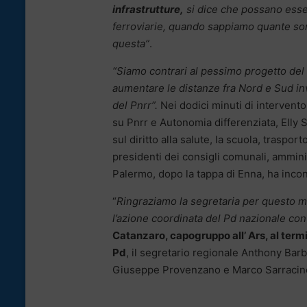
infrastrutture,
si dice che possano essere
ferroviarie, quando sappiamo quante sono
questa”
.
“Siamo contrari al pessimo progetto del 
aumentare le distanze fra Nord e Sud inv
del Pnrr”.
Nei dodici minuti di intervent
su Pnrr e Autonomia differenziata, Elly S
sul diritto alla salute, la scuola, traspor
presidenti dei consigli comunali, amminis
Palermo, dopo la tappa di Enna, ha incon
“
Ringraziamo la segretaria per questo m
l’azione coordinata del Pd nazionale con 
Catanzaro, capogruppo all’ Ars, al termi
Pd
, il segretario regionale Anthony Barb
Giuseppe Provenzano e Marco Sarracin