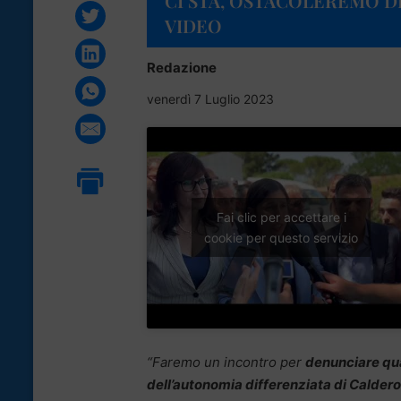
CI STA, OSTACOLEREMO DD
VIDEO
Redazione
venerdì 7 Luglio 2023
Fai clic per accettare i
cookie per questo servizio
“Faremo un incontro per
denunciare qua
dell’autonomia differenziata di Caldero