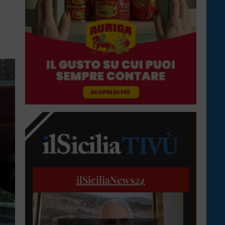
ilSiciliaNews
24