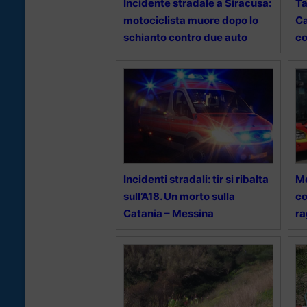
Incidente stradale a Siracusa:
Ta
motociclista muore dopo lo
Ca
schianto contro due auto
co
Incidenti stradali: tir si ribalta
Me
sull’A18. Un morto sulla
co
Catania – Messina
r