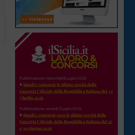
Pubblicazione: mercoledì 8 Luglio 2026
Bandi e concorsi: le ultime novità dalla
Gazzetta Ufficiale della Repubblica Italiana del 3 e
7 luglio 2026
Pubblicazione: venerdì 3 Luglio 2026
Bandi e concorsi: ecco le ultime novità dalla
Gazzetta Ufficiale della Repubblica Italiana del 26
e 30 giugno 2026