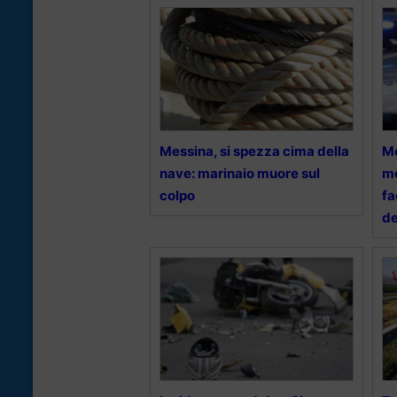
Messina, si spezza cima della
Me
nave: marinaio muore sul
mo
colpo
fa
de