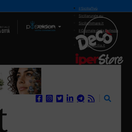
il SiciliaTivù
Siciliarurale.eu
Siciliammare.it
Il Network
Il Giornale della Bellezza
Siciliamedica.it
Sanitainsicilia.it