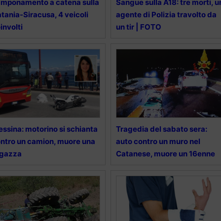
mponamento a catena sulla
Sangue sulla A18: tre morti, u
tania-Siracusa, 4 veicoli
agente di Polizia travolto da
involti
un tir | FOTO
ssina: motorino si schianta
Tragedia del sabato sera:
ntro un camion, muore una
auto contro un muro nel
agazza
Catanese, muore un 16enne