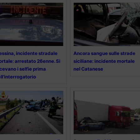
ssina, incidente stradale
Ancora sangue sulle strade
rtale: arrestato 26enne. Si
siciliane: incidente mortale
cevano i selfie prima
nel Catanese
ll’interrogatorio