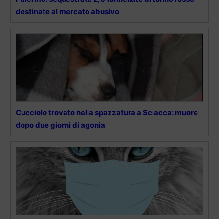
destinate al mercato abusivo
Cucciolo trovato nella spazzatura a Sciacca: muore
dopo due giorni di agonia