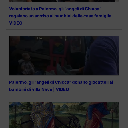
Volontariato a Palermo, gli “angeli di Chicca”
regalano un sorriso ai bambini delle case famiglia |
VIDEO
Palermo, gli “angeli di Chicca” donano giocattoli ai
bambini di villa Nave | VIDEO