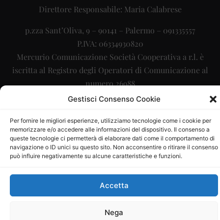
Direttore Responsabile: Maria Calabrese
p.zza Sant’Oliva, 9 – 90141 – Palermo – 091335557
P.IVA: 06334930820
Mercurio Comunicazione Società Cooperativa a r.l. è
iscritta al Registro degli Operatori di Comunicazione al
numero 26988
Gestisci Consenso Cookie
Sito gestito da
La Digitale srl
–
info@ladigitale.it
Per fornire le migliori esperienze, utilizziamo tecnologie come i cookie per
memorizzare e/o accedere alle informazioni del dispositivo. Il consenso a
queste tecnologie ci permetterà di elaborare dati come il comportamento di
navigazione o ID unici su questo sito. Non acconsentire o ritirare il consenso
può influire negativamente su alcune caratteristiche e funzioni.
Accetta
Nega