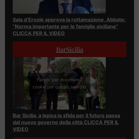
Sala d’Ercole approva la rottamazione, Abbate:
“Norma importante per le famiglie siciliane”
CLICCA PER IL VIDEO
BarSicilia
Fai clic per accettare i
cookie per questo servizio
Bar Sicilia, a Ispica la sfida per il futuro passa
dal nuovo governo della città CLICCA PER IL
VIDEO