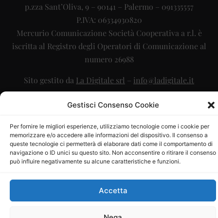
p.zza Sant’Oliva, 9 – 90141 – Palermo – 091335557
P.IVA: 06334930820
Mercurio Comunicazione Società Cooperativa a r.l. è
iscritta al Registro degli Operatori di Comunicazione al
numero 26988
Sito gestito da
La Digitale srl
–
info@ladigitale.it
Gestisci Consenso Cookie
Per fornire le migliori esperienze, utilizziamo tecnologie come i cookie per
memorizzare e/o accedere alle informazioni del dispositivo. Il consenso a
queste tecnologie ci permetterà di elaborare dati come il comportamento di
navigazione o ID unici su questo sito. Non acconsentire o ritirare il consenso
può influire negativamente su alcune caratteristiche e funzioni.
Accetta
Nega