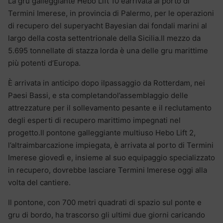
La gru galleggiante Hebo Lift 10 èarrivata al porto di
Termini Imerese, in provincia di Palermo, per le operazioni
di recupero del superyacht Bayesian dai fondali marini al
largo della costa settentrionale della Sicilia.Il mezzo da
5.695 tonnellate di stazza lorda è una delle gru marittime
più potenti d’Europa.
È arrivata in anticipo dopo ilpassaggio da Rotterdam, nei
Paesi Bassi, e sta completandol’assemblaggio delle
attrezzature per il sollevamento pesante e il reclutamento
degli esperti di recupero marittimo impegnati nel
progetto.Il pontone galleggiante multiuso Hebo Lift 2,
l’altraimbarcazione impiegata, è arrivata al porto di Termini
Imerese giovedì e, insieme al suo equipaggio specializzato
in recupero, dovrebbe lasciare Termini Imerese oggi alla
volta del cantiere.
Il pontone, con 700 metri quadrati di spazio sul ponte e
gru di bordo, ha trascorso gli ultimi due giorni caricando