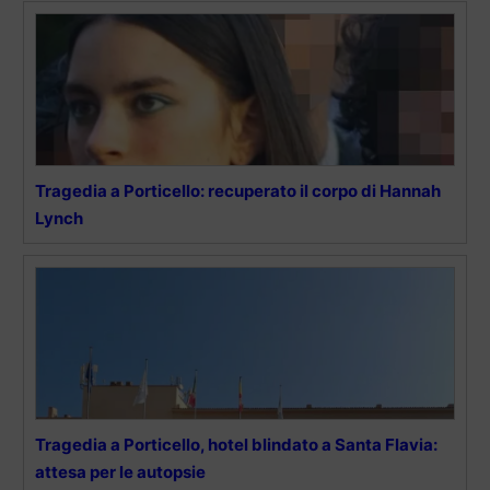
Tragedia a Porticello: recuperato il corpo di Hannah
Lynch
Tragedia a Porticello, hotel blindato a Santa Flavia:
attesa per le autopsie