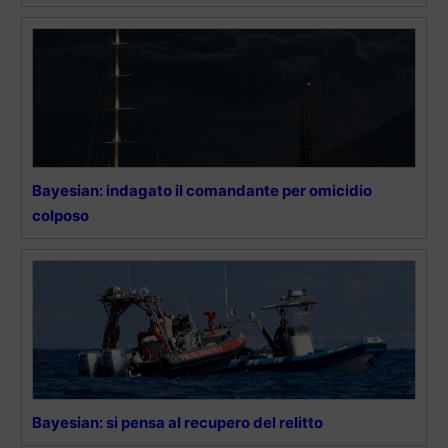
Bayesian: indagato il comandante per omicidio
colposo
Bayesian: si pensa al recupero del relitto