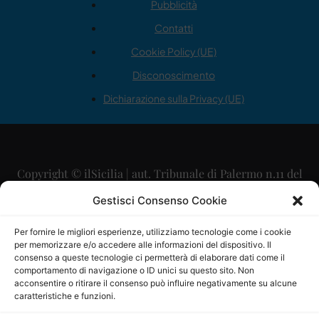
Pubblicità
Contatti
Cookie Policy (UE)
Disconoscimento
Dichiarazione sulla Privacy (UE)
Copyright © ilSicilia | aut. Tribunale di Palermo n.11 del
29/09/2015
Gestisci Consenso Cookie
Editore: Mercurio Comunicazione Soc. Coop. A.R.L.
Per fornire le migliori esperienze, utilizziamo tecnologie come i cookie
per memorizzare e/o accedere alle informazioni del dispositivo. Il
Direttore Editoriale: Maurizio Scaglione
consenso a queste tecnologie ci permetterà di elaborare dati come il
comportamento di navigazione o ID unici su questo sito. Non
Direttore Responsabile: Maria Calabrese
acconsentire o ritirare il consenso può influire negativamente su alcune
caratteristiche e funzioni.
p.zza Sant’Oliva, 9 – 90141 – Palermo – 091335557