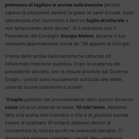
promesso di tagliare le accise sulla benzina
perché
sapevo la situazione davanti la quale mi sarei trovata. Sono
speranzosa che riusciremo a fare un
taglio strutturale
e
non temporaneo delle accise
“. Si è espressa così il
Presidente del Consiglio
Giorgia Meloni
, durante il suo
consueto appuntamento social de “Gli appunti di Giorgia”.
Il tema delle accise sulla benzina ha catturato ed
infiammato l’opinione pubblica. Dopo la scadenza del
precedente decreto, con le misure previste dal Governo
Draghi, i prezzi sono nuovamente schizzati alle stelle,
creando nuove polemiche e scontri.
“
Il taglio
previsto nel provvedimento dello scorso Governo
costa
circa un miliardo al mese:
10 mld l’anno.
Abbiamo
fatto una scelta che rivendico e che è di giustizia sociale.
Invece di spalmare 10 miliardi abbiamo deciso di
concentrare le risorse su chi ne aveva più bisogno. Ci
dicono che abbiamo sbagliato i calcoli. Ma
– chiarisce