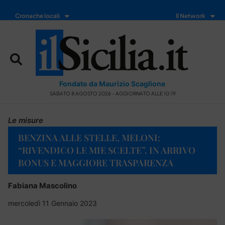
Cronache locali
Il Network
Fondato da Maurizio Scaglione
SABATO 8 AGOSTO 2026 - AGGIORNATO ALLE 10:19
Le misure
BENZINA ALLE STELLE, MELONI:
“RIVENDICO LE MIE SCELTE”. IN ARRIVO
BONUS E MAGGIORE TRASPARENZA
Fabiana Mascolino
mercoledì 11 Gennaio 2023