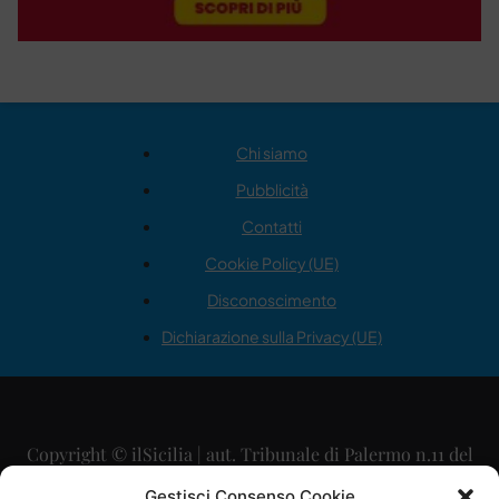
Chi siamo
Pubblicità
Contatti
Cookie Policy (UE)
Disconoscimento
Dichiarazione sulla Privacy (UE)
Copyright © ilSicilia | aut. Tribunale di Palermo n.11 del
29/09/2015
Gestisci Consenso Cookie