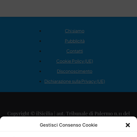
Chi siamo
Pubblicità
Contatti
Cookie Policy (UE)
Disconoscimento
Dichiarazione sulla Privacy (UE)
Copyright © ilSicilia | aut. Tribunale di Palermo n.11 del
29/09/2015
Gestisci Consenso Cookie
Editore: Mercurio Comunicazione Soc. Coop. A.R.L.