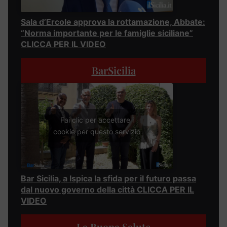
Sala d’Ercole approva la rottamazione, Abbate:
“Norma importante per le famiglie siciliane”
CLICCA PER IL VIDEO
BarSicilia
Fai clic per accettare i
cookie per questo servizio
Bar Sicilia, a Ispica la sfida per il futuro passa
dal nuovo governo della città CLICCA PER IL
VIDEO
La Buona Salute