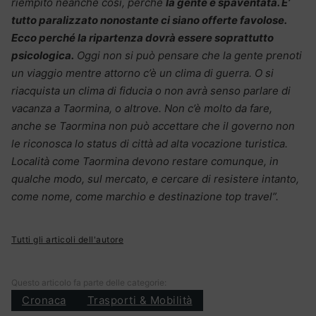
riempito neanche così, perché
la gente è spaventata. E’
tutto paralizzato nonostante ci siano offerte favolose.
Ecco perché la ripartenza dovrà essere soprattutto
psicologica.
Oggi non si può pensare che la gente prenoti
un viaggio mentre attorno c’è un clima di guerra. O si
riacquista un clima di fiducia o non avrà senso parlare di
vacanza a Taormina, o altrove. Non c’è molto da fare,
anche se Taormina non può accettare che il governo non
le riconosca lo status di città ad alta vocazione turistica.
Località come Taormina devono restare comunque, in
qualche modo, sul mercato, e cercare di resistere intanto,
come nome, come marchio e destinazione top travel”.
Tutti gli articoli dell'autore
Questo articolo fa parte delle categorie:
Cronaca
Trasporti & Mobilità