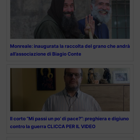
Monreale: inaugurata la raccolta del grano che andrà
all’associazione di Biagio Conte
Il corto “Mi passi un po’ di pace?”: preghiera e digiuno
contro la guerra CLICCA PER IL VIDEO