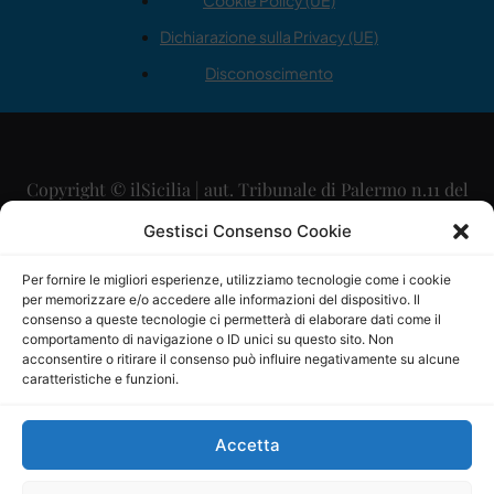
Cookie Policy (UE)
Dichiarazione sulla Privacy (UE)
Disconoscimento
Copyright © ilSicilia | aut. Tribunale di Palermo n.11 del
29/09/2015
Gestisci Consenso Cookie
Editore: Mercurio Comunicazione Soc. Coop. A.R.L.
Per fornire le migliori esperienze, utilizziamo tecnologie come i cookie
per memorizzare e/o accedere alle informazioni del dispositivo. Il
Direttore Editoriale: Maurizio Scaglione
consenso a queste tecnologie ci permetterà di elaborare dati come il
comportamento di navigazione o ID unici su questo sito. Non
Direttore Responsabile: Maria Calabrese
acconsentire o ritirare il consenso può influire negativamente su alcune
caratteristiche e funzioni.
p.zza Sant’Oliva, 9 – 90141 – Palermo – 091335557
P.IVA: 06334930820
Accetta
Mercurio Comunicazione Società Cooperativa a r.l. è