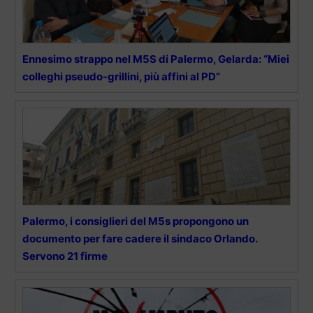
Ennesimo strappo nel M5S di Palermo, Gelarda: “Miei
colleghi pseudo-grillini, più affini al PD”
Palermo, i consiglieri del M5s propongono un
documento per fare cadere il sindaco Orlando.
Servono 21 firme