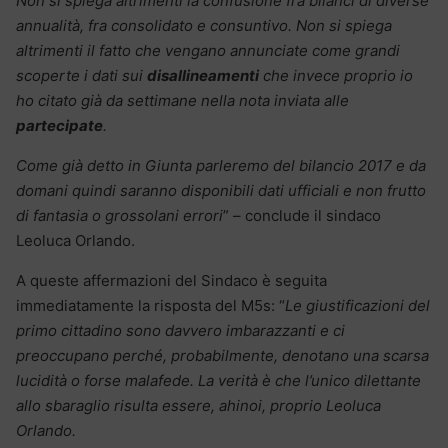
Non si spiega altrimenti la confusione fra bilanci di diverse
annualità, fra consolidato e consuntivo. Non si spiega
altrimenti il fatto che vengano annunciate come grandi
scoperte i dati sui
disallineamenti
che invece proprio io
ho citato già da settimane nella nota inviata alle
partecipate
.
Come già detto in Giunta parleremo del bilancio 2017 e da
domani quindi saranno disponibili dati ufficiali e non frutto
di fantasia o grossolani errori
” – conclude il sindaco
Leoluca Orlando.
A queste affermazioni del Sindaco è seguita
immediatamente la risposta del M5s: “
Le giustificazioni del
primo cittadino sono davvero imbarazzanti e ci
preoccupano perché, probabilmente, denotano una scarsa
lucidità o forse malafede. La verità è che l’unico dilettante
allo sbaraglio risulta essere, ahinoi, proprio Leoluca
Orlando.