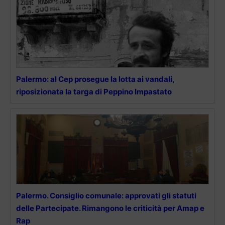
Palermo: al Cep prosegue la lotta ai vandali,
riposizionata la targa di Peppino Impastato
Palermo. Consiglio comunale: approvati gli statuti
delle Partecipate. Rimangono le criticità per Amap e
Rap