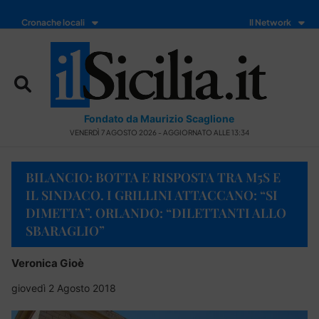
Cronache locali
Il Network
Fondato da Maurizio Scaglione
VENERDÌ 7 AGOSTO 2026 - AGGIORNATO ALLE 13:34
BILANCIO: BOTTA E RISPOSTA TRA M5S E
IL SINDACO. I GRILLINI ATTACCANO: “SI
DIMETTA”. ORLANDO: “DILETTANTI ALLO
SBARAGLIO”
Veronica Gioè
giovedì 2 Agosto 2018