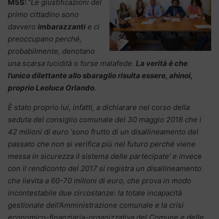
M5S:
“Le giustificazioni del
primo cittadino sono
davvero
imbarazzanti
e ci
preoccupano perché,
probabilmente, denotano
una scarsa lucidità o forse malafede.
La verità è che
l’unico dilettante allo sbaraglio risulta essere, ahinoi,
proprio Leoluca Orlando
.
È stato proprio lui, infatti, a dichiarare nel corso della
seduta del consiglio comunale del 30 maggio 2018 che i
42 milioni di euro ‘sono frutto di un disallineamento del
passato che non si verifica più nel futuro perché viene
messa in sicurezza il sistema delle partecipate’ e invece
con il rendiconto del 2017 si registra un disallineamento
che lievita a 60-70 milioni di euro, che prova in modo
incontestabile due circostanze: la totale incapacità
gestionale dell’Amministrazione comunale e la crisi
economico-finanziaria-organizzativa del Comune e delle