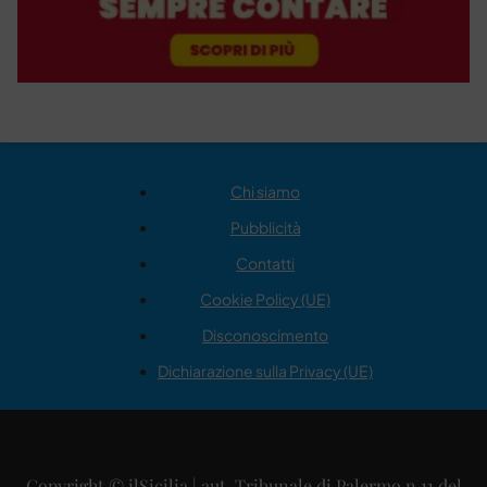
Chi siamo
Pubblicità
Contatti
Cookie Policy (UE)
Disconoscimento
Dichiarazione sulla Privacy (UE)
Copyright © ilSicilia | aut. Tribunale di Palermo n.11 del