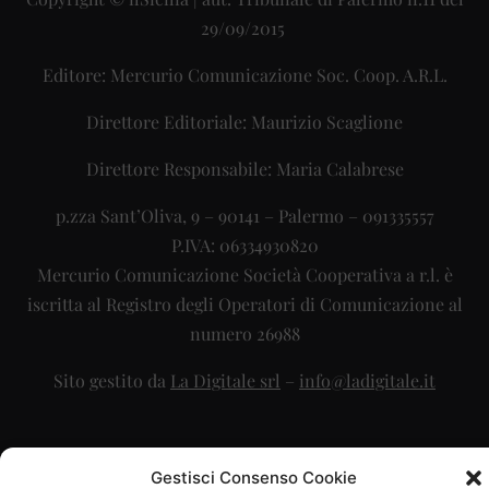
29/09/2015
Editore: Mercurio Comunicazione Soc. Coop. A.R.L.
Direttore Editoriale: Maurizio Scaglione
Direttore Responsabile: Maria Calabrese
p.zza Sant’Oliva, 9 – 90141 – Palermo – 091335557
P.IVA: 06334930820
Mercurio Comunicazione Società Cooperativa a r.l. è
iscritta al Registro degli Operatori di Comunicazione al
numero 26988
Sito gestito da
La Digitale srl
–
info@ladigitale.it
Gestisci Consenso Cookie