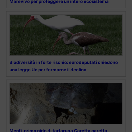
Marevivo per proteggere un intero ecosistema
Biodiversità in forte rischio: eurodeputati chiedono
una legge Ue per fermarne il declino
Menfi, primo nido di tartaruga Caretta caretta