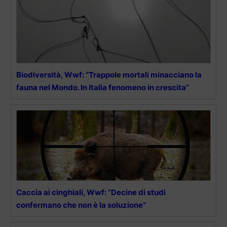
Biodiversità, Wwf: “Trappole mortali minacciano la
fauna nel Mondo. In Italia fenomeno in crescita”
Caccia ai cinghiali, Wwf: “Decine di studi
confermano che non è la soluzione”