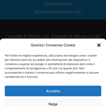
Disconoscimento
Dichiarazione sulla Privacy (UE)
Copyright © ilSicilia | aut. Tribunale di Palermo n.11 del
29/09/2015
Gestisci Consenso Cookie
Editore: Mercurio Comunicazione Soc. Coop. A.R.L.
Per fornire le migliori esperienze, utilizziamo tecnologie come i cookie
per memorizzare e/o accedere alle informazioni del dispositivo. Il
Direttore Editoriale: Maurizio Scaglione
consenso a queste tecnologie ci permetterà di elaborare dati come il
comportamento di navigazione o ID unici su questo sito. Non
Direttore Responsabile: Maria Calabrese
acconsentire o ritirare il consenso può influire negativamente su alcune
caratteristiche e funzioni.
p.zza Sant’Oliva, 9 – 90141 – Palermo – 091335557
P.IVA: 06334930820
Accetta
Mercurio Comunicazione Società Cooperativa a r.l. è
iscritta al Registro degli Operatori di Comunicazione al
Nega