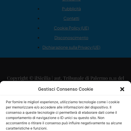
Pubblicità
Contatti
Cookie Policy (UE)
Disconoscimento
Dichiarazione sulla Privacy (UE)
Copyright © ilSicilia | aut. Tribunale di Palermo n.11 del
29/09/2015
Gestisci Consenso Cookie
Editore: Mercurio Comunicazione Soc. Coop. A.R.L.
Per fornire le migliori esperienze, utilizziamo tecnologie come i cookie
per memorizzare e/o accedere alle informazioni del dispositivo. Il
Direttore Editoriale: Maurizio Scaglione
consenso a queste tecnologie ci permetterà di elaborare dati come il
comportamento di navigazione o ID unici su questo sito. Non
Direttore Responsabile: Maria Calabrese
acconsentire o ritirare il consenso può influire negativamente su alcune
caratteristiche e funzioni.