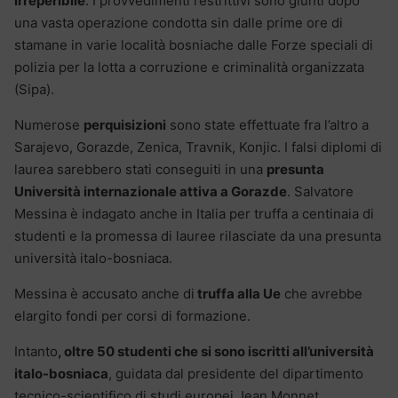
irreperibile
. I provvedimenti restrittivi sono giunti dopo
una vasta operazione condotta sin dalle prime ore di
stamane in varie località bosniache dalle Forze speciali di
polizia per la lotta a corruzione e criminalità organizzata
(Sipa).
Numerose
perquisizioni
sono state effettuate fra l’altro a
Sarajevo, Gorazde, Zenica, Travnik, Konjic. I falsi diplomi di
laurea sarebbero stati conseguiti in una
presunta
Università internazionale attiva a Gorazde
. Salvatore
Messina è indagato anche in Italia per truffa a centinaia di
studenti e la promessa di lauree rilasciate da una presunta
università italo-bosniaca.
Messina è accusato anche di
truffa alla Ue
che avrebbe
elargito fondi per corsi di formazione.
Intanto
, oltre 50 studenti che si sono iscritti all’università
italo-bosniaca
, guidata dal presidente del dipartimento
tecnico-scientifico di studi europei Jean Monnet,