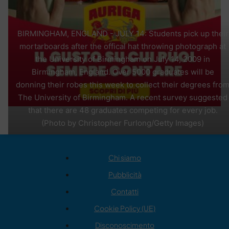
BIRMINGHAM, ENGLAND - JULY 14: Students pick up their
mortarboards after the offical hat throwing photograph at
the University of Birmingham on July 14, 2009 in
Birmingham, England. Over 5000 graduates will be
donning their robes this week to collect their degrees fro
The University of Birmingham. A recent survey suggested
that there are 48 graduates competing for every job.
(Photo by Christopher Furlong/Getty Images)
Chi siamo
Pubblicità
Contatti
Cookie Policy (UE)
Disconoscimento