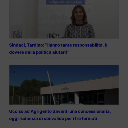
Sindaci, Tardino: “Hanno tante responsabilità, è
dovere della politica aiutarli”
Ucciso ad Agrigento davanti una concessionaria,
oggi l’udienza di convalida per i tre fermati