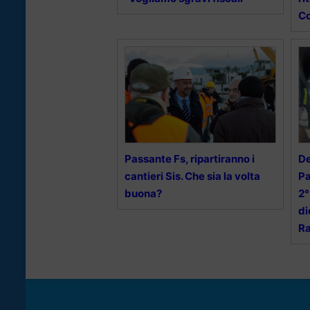
Co
Passante Fs, ripartiranno i
De
cantieri Sis. Che sia la volta
Pa
buona?
2°
di
Ra