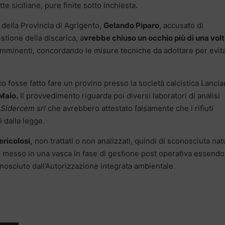
te siciliane, pure finite sotto inchiesta.
 della Provincia di Agrigento,
Gelando Piparo
, accusato di
estione della discarica, a
vrebbe chiuso un occhio più di una vol
 imminenti, concordando le misure tecniche da adottare per evit
 fosse fatto fare un provino presso la società calcistica Lanci
Maio.
Il provvedimento riguarda poi diversi laboratori di analisi
o
Sidercem srl
che avrebbero attestato falsamente che i rifiuti
i dalla legge.
pericolosi,
non trattati o non analizzati, quindi di sconosciuta nat
o messo in una vasca in fase di gestione post operativa essendo
nosciuto dall’Autorizzazione integrata ambientale.