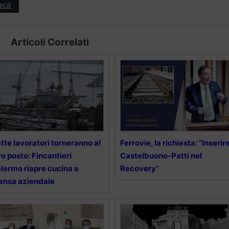
aca
Articoli Correlati
tte lavoratori torneranno al
Ferrovie, la richiesta: “Inserir
ro posto: Fincantieri
Castelbuono-Patti nel
lermo riapre cucina e
Recovery”
nsa aziendale