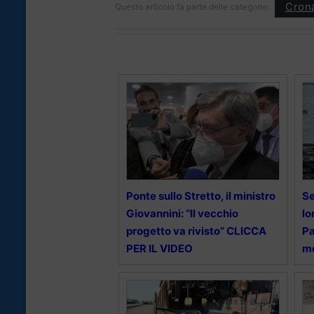
Cron
Questo articolo fa parte delle categorie:
Ponte sullo Stretto, il ministro
Se
Giovannini: “Il vecchio
lo
progetto va rivisto” CLICCA
Pa
PER IL VIDEO
me