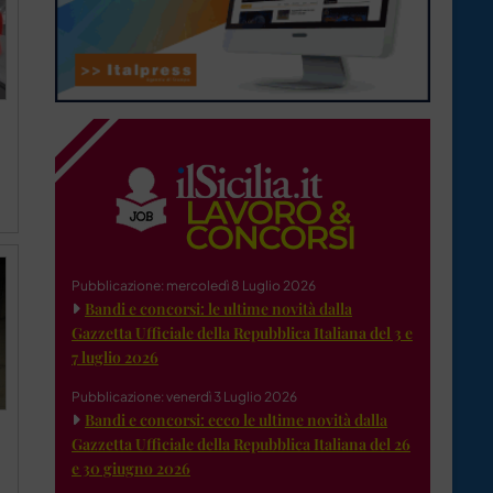
Pubblicazione: mercoledì 8 Luglio 2026
Bandi e concorsi: le ultime novità dalla
Gazzetta Ufficiale della Repubblica Italiana del 3 e
7 luglio 2026
Pubblicazione: venerdì 3 Luglio 2026
Bandi e concorsi: ecco le ultime novità dalla
Gazzetta Ufficiale della Repubblica Italiana del 26
e 30 giugno 2026