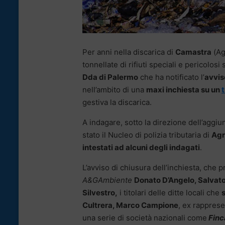
Per anni nella discarica di
Camastra
(Ag
tonnellate di rifiuti speciali e pericolos
Dda di Palermo
che ha notificato l’
avvis
nell’ambito di una
maxi inchiesta su un
t
gestiva la discarica.
A indagare, sotto la direzione dell’aggi
stato il Nucleo di polizia tributaria di
Agr
intestati ad alcuni degli indagati
.
L’avviso di chiusura dell’inchiesta, che pr
A&GAmbiente
Donato D’Angelo, Salvato
Silvestro,
i titolari delle ditte locali che
Cultrera, Marco Campione
, ex rappres
una serie di società nazionali come
Finca