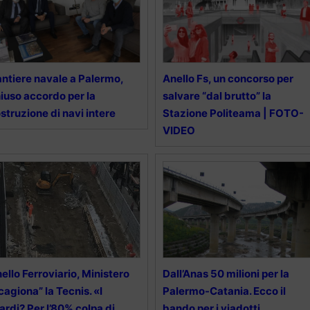
ntiere navale a Palermo,
Anello Fs, un concorso per
iuso accordo per la
salvare “dal brutto” la
struzione di navi intere
Stazione Politeama | FOTO-
VIDEO
ello Ferroviario, Ministero
Dall’Anas 50 milioni per la
cagiona” la Tecnis. «I
Palermo-Catania. Ecco il
tardi? Per l’80% colpa di
bando per i viadotti