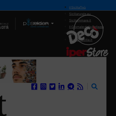
il SiciliaTivù
Siciliarurale.eu
Siciliammare.it
Il Network
Il Giornale della Bellezza
Siciliamedica.it
Sanitainsicilia.it