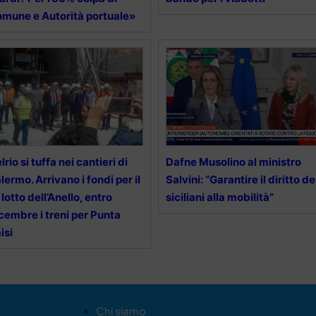
mune e Autorità portuale»
lrio si tuffa nei cantieri di
Dafne Musolino al ministro
lermo. Arrivano i fondi per il
Salvini: “Garantire il diritto de
 lotto dell’Anello, entro
siciliani alla mobilità”
cembre i treni per Punta
isi
Chi siamo