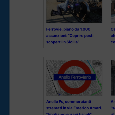
Ferrovie, piano da 1.000
Ca
assunzioni: “Coprire posti
ch
scoperti in Sicilia”
co
Anello Fs, commercianti
An
stremati in via Emerico Amari.
“s
“Vogliamo sgravi fiscali”
ri