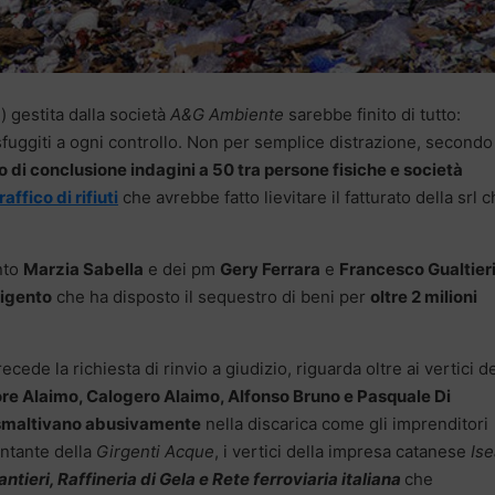
) gestita dalla società
A&G Ambiente
sarebbe finito di tutto:
i sfuggiti a ogni controllo. Non per semplice distrazione, secondo
o di conclusione indagini a 50 tra persone fisiche e società
raffico di rifiuti
che avrebbe fatto lievitare il fatturato della srl 
unto
Marzia Sabella
e dei pm
Gery Ferrara
e
Francesco Gualtier
igento
che ha disposto il sequestro di beni per
oltre 2 milioni
ecede la richiesta di rinvio a giudizio, riguarda oltre ai vertici de
re Alaimo, Calogero Alaimo, Alfonso Bruno e Pasquale Di
smaltivano abusivamente
nella discarica come gli imprenditori
entante della
Girgenti Acque
, i vertici della impresa catanese
Ise
ntieri, Raffineria di Gela e Rete ferroviaria italiana
che