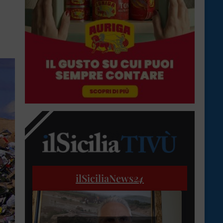
ilSiciliaNews
24