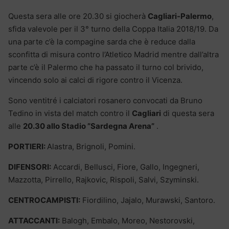
Questa sera alle ore 20.30 si giocherà
Cagliari-Palermo
,
sfida valevole per il 3° turno della Coppa Italia 2018/19. Da
una parte c’è la compagine sarda che è reduce dalla
sconfitta di misura contro l’Atletico Madrid mentre dall’altra
parte c’è il Palermo che ha passato il turno col brivido,
vincendo solo ai calci di rigore contro il Vicenza.
Sono ventitré i calciatori rosanero convocati da Bruno
Tedino in vista del match contro il
Cagliari
di questa sera
alle
20.30 allo Stadio ”Sardegna Arena”
.
PORTIERI:
Alastra, Brignoli, Pomini.
DIFENSORI:
Accardi, Bellusci, Fiore, Gallo, Ingegneri,
Mazzotta, Pirrello, Rajkovic, Rispoli, Salvi, Szyminski.
CENTROCAMPISTI:
Fiordilino, Jajalo, Murawski, Santoro.
ATTACCANTI:
Balogh, Embalo, Moreo, Nestorovski,