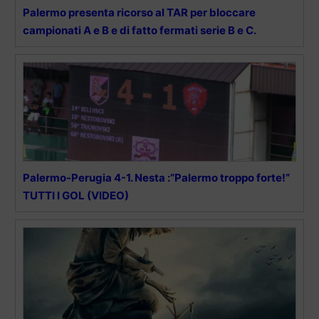
Palermo presenta ricorso al TAR per bloccare
campionati A e B e di fatto fermati serie B e C.
Palermo-Perugia 4-1. Nesta :”Palermo troppo forte!”
TUTTI I GOL (VIDEO)