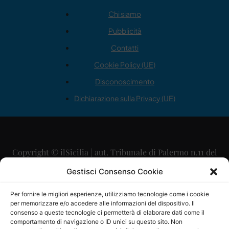
Chi siamo
Pubblicità
Contatti
Cookie Policy (UE)
Disconoscimento
Dichiarazione sulla Privacy (UE)
Copyright © ilSicilia | aut. Tribunale di Palermo n.11 del
29/09/2015
Gestisci Consenso Cookie
Editore: Mercurio Comunicazione Soc. Coop. A.R.L.
Per fornire le migliori esperienze, utilizziamo tecnologie come i cookie
per memorizzare e/o accedere alle informazioni del dispositivo. Il
Direttore Editoriale: Maurizio Scaglione
consenso a queste tecnologie ci permetterà di elaborare dati come il
comportamento di navigazione o ID unici su questo sito. Non