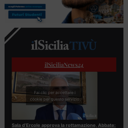
ilSiciliaNews
24
Fai clic per accettare i
cookie per questo servizio
Sala d’Ercole approva la rottamazione, Abbate: