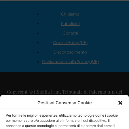
Chi siamo
Pubblicità
Contatti
Cookie Policy (UE)
Disconoscimento
Dichiarazione sulla Privacy (UE)
Copyright © ilSicilia | aut. Tribunale di Palermo n.11 del
29/09/2015
Gestisci Consenso Cookie
Editore: Mercurio Comunicazione Soc. Coop. A.R.L.
Per fornire le migliori esperienze, utilizziamo tecnologie come i cookie
per memorizzare e/o accedere alle informazioni del dispositivo. Il
Direttore Editoriale: Maurizio Scaglione
consenso a queste tecnologie ci permetterà di elaborare dati come il