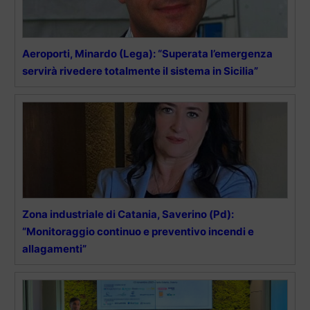
Aeroporti, Minardo (Lega): “Superata l’emergenza
servirà rivedere totalmente il sistema in Sicilia”
Zona industriale di Catania, Saverino (Pd):
“Monitoraggio continuo e preventivo incendi e
allagamenti”