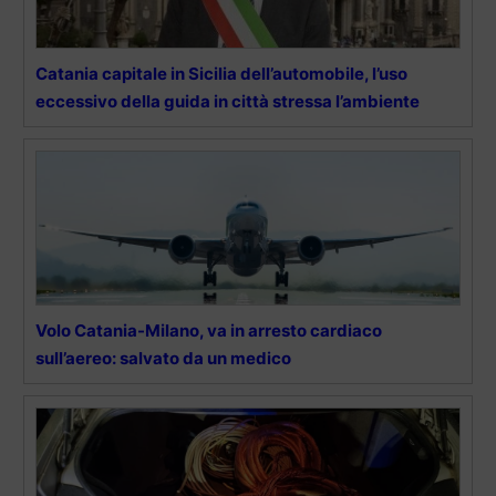
Catania capitale in Sicilia dell’automobile, l’uso
eccessivo della guida in città stressa l’ambiente
Volo Catania-Milano, va in arresto cardiaco
sull’aereo: salvato da un medico