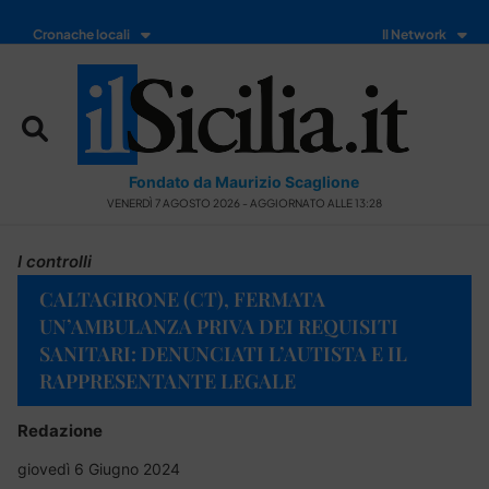
Cronache locali
Il Network
Fondato da Maurizio Scaglione
VENERDÌ 7 AGOSTO 2026 - AGGIORNATO ALLE 13:28
I controlli
CALTAGIRONE (CT), FERMATA
UN’AMBULANZA PRIVA DEI REQUISITI
SANITARI: DENUNCIATI L’AUTISTA E IL
RAPPRESENTANTE LEGALE
Redazione
giovedì 6 Giugno 2024