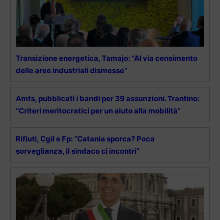
Transizione energetica, Tamajo: “Al via censimento
delle aree industriali dismesse”
Amts, pubblicati i bandi per 39 assunzioni. Trantino:
“Criteri meritocratici per un aiuto alla mobilità”
Rifiuti, Cgil e Fp: “Catania sporca? Poca
sorveglianza, il sindaco ci incontri”