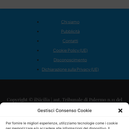
Chi siamo
Pubblicità
Contatti
Cookie Policy (UE)
Disconoscimento
Dichiarazione sulla Privacy (UE)
Copyright © ilSicilia | aut. Tribunale di Palermo n.11 del
29/09/2015
Gestisci Consenso Cookie
Editore: Mercurio Comunicazione Soc. Coop. A.R.L.
Per fornire le migliori esperienze, utilizziamo tecnologie come i cookie
per memorizzare e/o accedere alle informazioni del dispositivo. Il