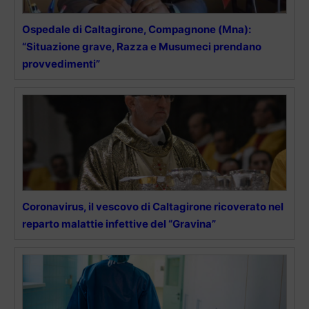
Ospedale di Caltagirone, Compagnone (Mna):
“Situazione grave, Razza e Musumeci prendano
provvedimenti”
Coronavirus, il vescovo di Caltagirone ricoverato nel
reparto malattie infettive del “Gravina”