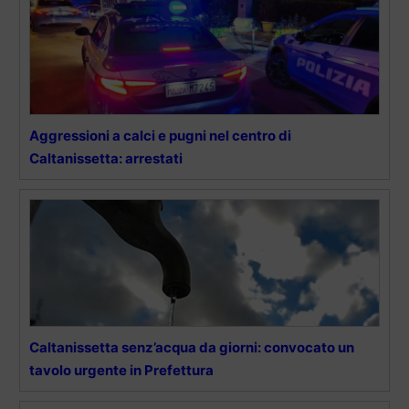
Aggressioni a calci e pugni nel centro di
Caltanissetta: arrestati
Caltanissetta senz’acqua da giorni: convocato un
tavolo urgente in Prefettura