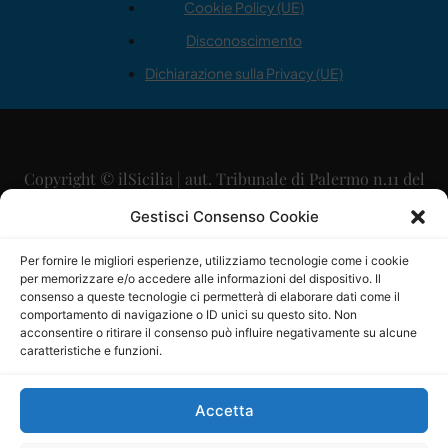
Cookie Policy (UE)
Disconoscimento
Dichiarazione sulla Privacy (UE)
Copyright © ilSicilia | aut. Tribunale di Palermo n.11 del
29/09/2015
Gestisci Consenso Cookie
Editore: Mercurio Comunicazione Soc. Coop. A.R.L.
Per fornire le migliori esperienze, utilizziamo tecnologie come i cookie
per memorizzare e/o accedere alle informazioni del dispositivo. Il
Direttore Editoriale: Maurizio Scaglione
consenso a queste tecnologie ci permetterà di elaborare dati come il
comportamento di navigazione o ID unici su questo sito. Non
Direttore Responsabile: Maria Calabrese
acconsentire o ritirare il consenso può influire negativamente su alcune
caratteristiche e funzioni.
p.zza Sant’Oliva, 9 – 90141 – Palermo – 091335557
P.IVA: 06334930820
Accetta
Mercurio Comunicazione Società Cooperativa a r.l. è