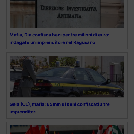
Mafia, Dia confisca beni per tre milioni di euro:
indagato un imprenditore nel Ragusano
Gela (CL), mafia: 65mln di beni confiscati a tre
imprenditori