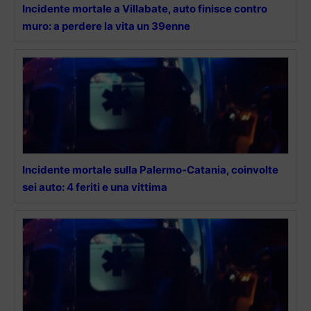
Incidente mortale a Villabate, auto finisce contro
muro: a perdere la vita un 39enne
Incidente mortale sulla Palermo-Catania, coinvolte
sei auto: 4 feriti e una vittima