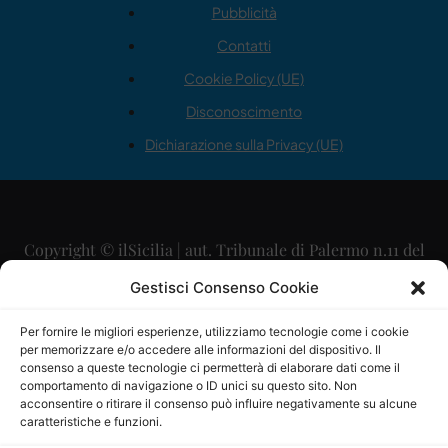
Pubblicità
Contatti
Cookie Policy (UE)
Disconoscimento
Dichiarazione sulla Privacy (UE)
Copyright © ilSicilia | aut. Tribunale di Palermo n.11 del
29/09/2015
Gestisci Consenso Cookie
Editore: Mercurio Comunicazione Soc. Coop. A.R.L.
Per fornire le migliori esperienze, utilizziamo tecnologie come i cookie
per memorizzare e/o accedere alle informazioni del dispositivo. Il
Direttore Editoriale: Maurizio Scaglione
consenso a queste tecnologie ci permetterà di elaborare dati come il
comportamento di navigazione o ID unici su questo sito. Non
Direttore Responsabile: Maria Calabrese
acconsentire o ritirare il consenso può influire negativamente su alcune
caratteristiche e funzioni.