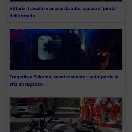
Vittoria, travolto e ucciso da auto: caccia a “pirata”
della strada
Tragedia a Palermo, scontro scooter-auto: perde la
vita un ragazzo