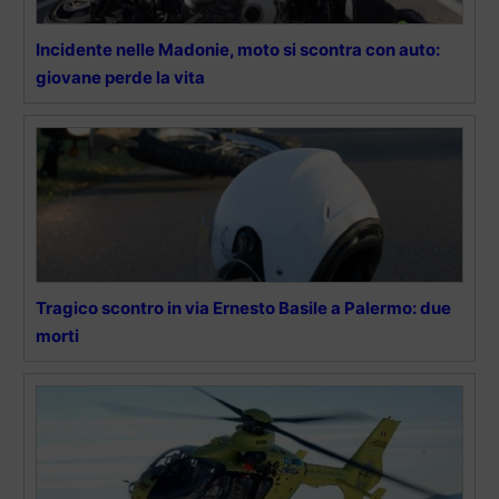
Incidente nelle Madonie, moto si scontra con auto:
giovane perde la vita
Tragico scontro in via Ernesto Basile a Palermo: due
morti