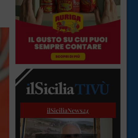
ilSiciliaNews
24