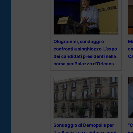
Ologrammi, sondaggi e
Mi
confronti a singhiozzo. L’expo
co
dei candidati presidenti nella
Ca
corsa per Palazzo d’Orleans
Sondaggio di Demopolis per
“C
“La Sicilia”: se si votasse oggi
in