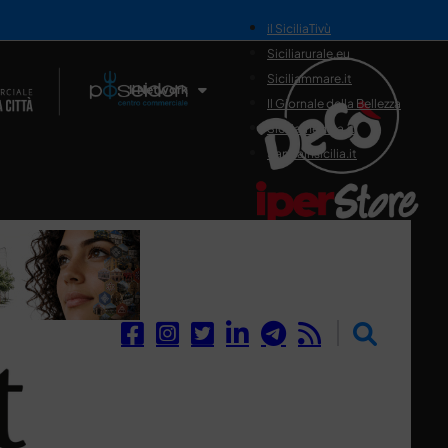
il SiciliaTivù
Siciliarurale.eu
Siciliammare.it
Il Network
Il Giornale della Bellezza
Siciliamedica.it
Sanitainsicilia.it