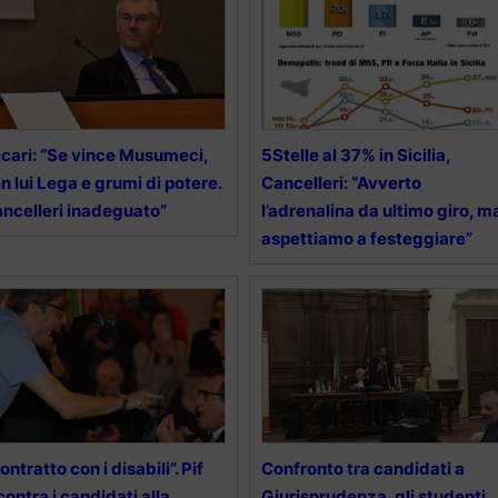
cari: “Se vince Musumeci,
5Stelle al 37% in Sicilia,
n lui Lega e grumi di potere.
Cancelleri: “Avverto
ncelleri inadeguato”
l’adrenalina da ultimo giro, m
aspettiamo a festeggiare”
ontratto con i disabili”. Pif
Confronto tra candidati a
contra i candidati alla
Giurisprudenza, gli studenti