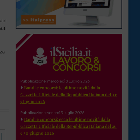
 del
nuti
nza
Pubblicazione: mercoledì 8 Luglio 2026
Bandi e concorsi: le ultime novità dalla
Gazzetta Ufficiale della Repubblica Italiana del 3 e
7 luglio 2026
Pubblicazione: venerdì 3 Luglio 2026
Bandi e concorsi: ecco le ultime novità dalla
Gazzetta Ufficiale della Repubblica Italiana del 26
e 30 giugno 2026