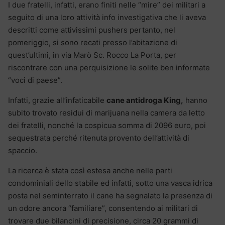
I due fratelli, infatti, erano finiti nelle “mire” dei militari a
seguito di una loro attività info investigativa che li aveva
descritti come attivissimi pushers pertanto, nel
pomeriggio, si sono recati presso l’abitazione di
quest’ultimi
, in
via Marò Sc. Rocco La Porta, per
riscontrare con una perquisizione le solite ben informate
“voci di paese”.
Infatti, grazie all’infaticabile
cane antidroga King,
hanno
subito trovato residui di marijuana nella camera da letto
dei fratelli, nonché la cospicua somma di 2096 euro, poi
sequestrata perché ritenuta provento dell’attività di
spaccio.
La ricerca è stata così estesa anche nelle parti
condominiali dello stabile ed infatti, sotto una vasca idrica
posta nel seminterrato il cane ha segnalato la presenza di
un odore ancora “familiare”, consentendo ai militari di
trovare due bilancini di precisione, circa 20 grammi di