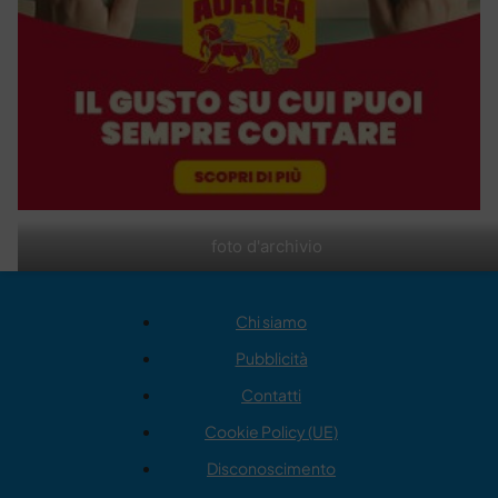
foto d'archivio
Chi siamo
Pubblicità
Contatti
Cookie Policy (UE)
Disconoscimento