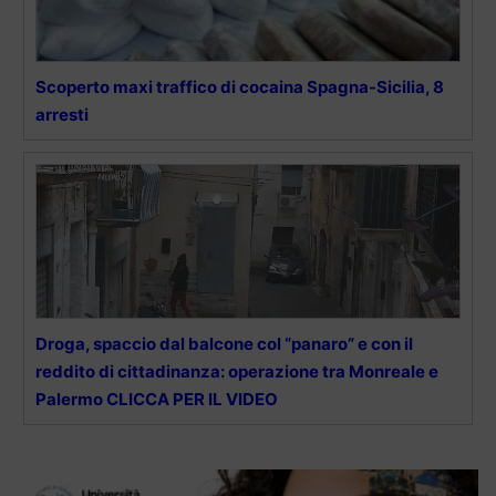
Scoperto maxi traffico di cocaina Spagna-Sicilia, 8
arresti
Droga, spaccio dal balcone col “panaro” e con il
reddito di cittadinanza: operazione tra Monreale e
Palermo CLICCA PER IL VIDEO