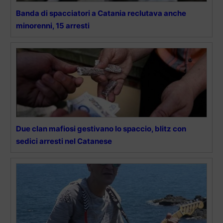
Banda di spacciatori a Catania reclutava anche
minorenni, 15 arresti
Due clan mafiosi gestivano lo spaccio, blitz con
sedici arresti nel Catanese