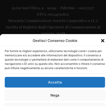
p.zza Sant’Oliva, 9 – 90141 – Palermo – 091335557
P.IVA: 06334930820
Mercurio Comunicazione Società Cooperativa a r.l. è
iscritta al Registro degli Operatori di Comunicazione al
numero 26988
Gestisci Consenso Cookie
Sito gestito da
La Digitale srl
–
info@ladigitale.it
Per fornire le migliori esperienze, utilizziamo tecnologie come i cookie per
memorizzare e/o accedere alle informazioni del dispositivo. Il consenso a
queste tecnologie ci permetterà di elaborare dati come il comportamento di
navigazione o ID unici su questo sito. Non acconsentire o ritirare il consenso
può influire negativamente su alcune caratteristiche e funzioni.
Accetta
Nega