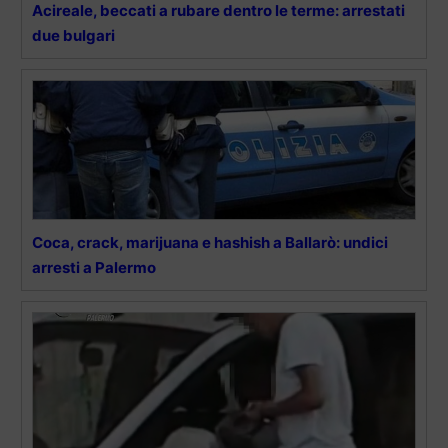
Acireale, beccati a rubare dentro le terme: arrestati
due bulgari
Coca, crack, marijuana e hashish a Ballarò: undici
arresti a Palermo