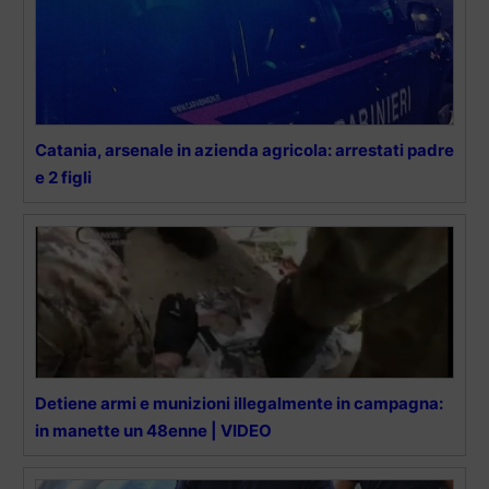
Catania, arsenale in azienda agricola: arrestati padre
e 2 figli
Detiene armi e munizioni illegalmente in campagna:
in manette un 48enne | VIDEO