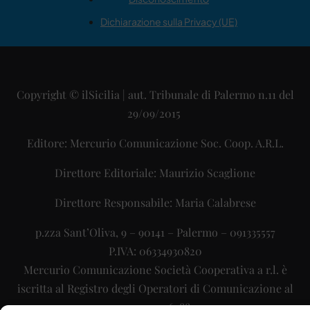
Dichiarazione sulla Privacy (UE)
Copyright © ilSicilia | aut. Tribunale di Palermo n.11 del
29/09/2015
Editore: Mercurio Comunicazione Soc. Coop. A.R.L.
Direttore Editoriale: Maurizio Scaglione
Direttore Responsabile: Maria Calabrese
p.zza Sant’Oliva, 9 – 90141 – Palermo – 091335557
P.IVA: 06334930820
Mercurio Comunicazione Società Cooperativa a r.l. è
iscritta al Registro degli Operatori di Comunicazione al
numero 26988