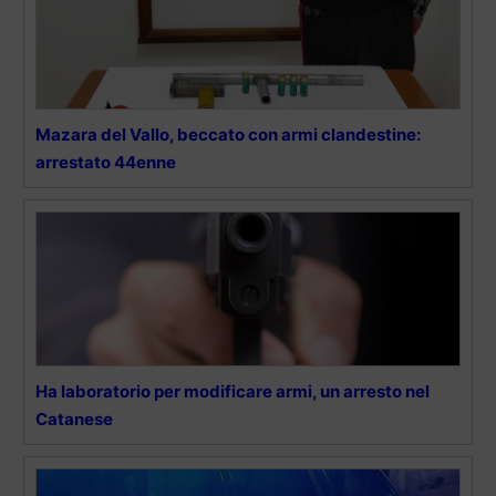
Mazara del Vallo, beccato con armi clandestine:
arrestato 44enne
Ha laboratorio per modificare armi, un arresto nel
Catanese