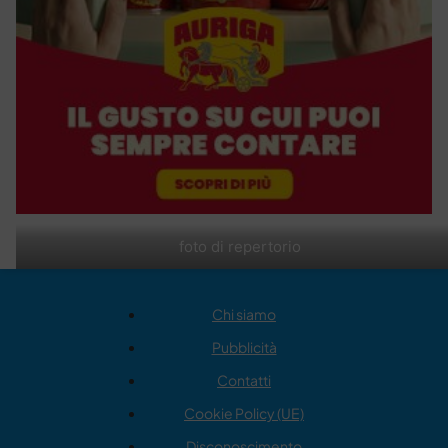
foto di repertorio
Chi siamo
Pubblicità
Contatti
Cookie Policy (UE)
Disconoscimento