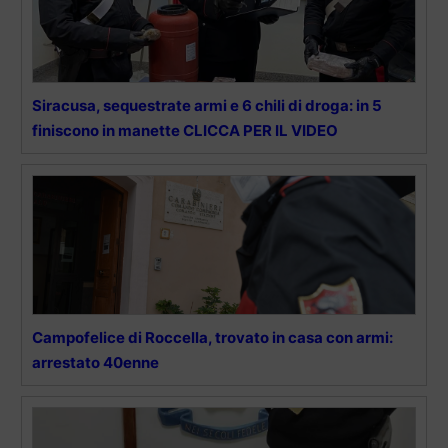
Siracusa, sequestrate armi e 6 chili di droga: in 5
finiscono in manette CLICCA PER IL VIDEO
Campofelice di Roccella, trovato in casa con armi:
arrestato 40enne