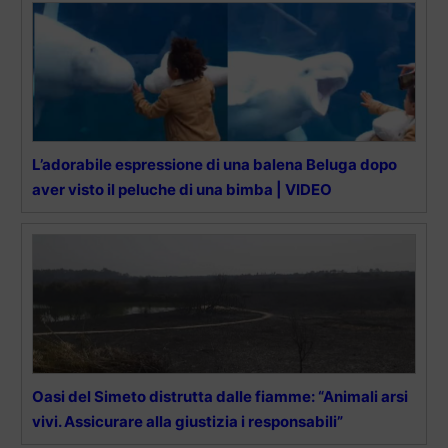
L’adorabile espressione di una balena Beluga dopo
aver visto il peluche di una bimba | VIDEO
Oasi del Simeto distrutta dalle fiamme: “Animali arsi
vivi. Assicurare alla giustizia i responsabili”