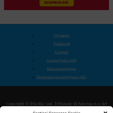
Chi siamo
Pubblicità
Contatti
Cookie Policy (UE)
Disconoscimento
Dichiarazione sulla Privacy (UE)
Copyright © ilSicilia | aut. Tribunale di Palermo n.11 del
29/09/2015