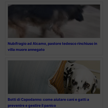
Nubifragio ad Alcamo, pastore tedesco rinchiuso in
villa muore annegato
Botti di Capodanno: come aiutare cani e gatti a
prevenire e gestire il panico