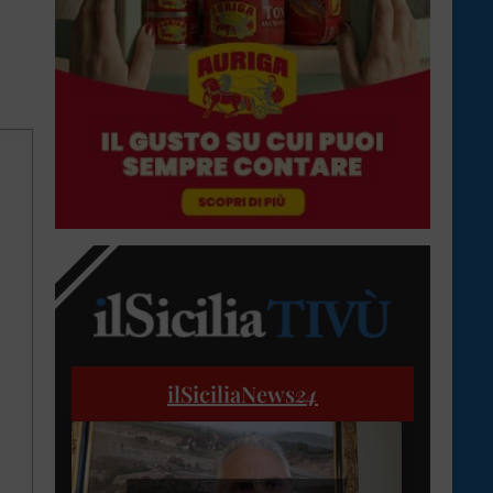
ilSiciliaNews
24