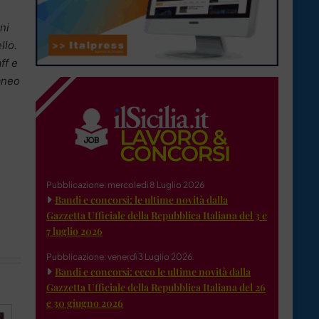
ni
llo.
ff e
aneo
Pubblicazione: mercoledì 8 Luglio 2026
Bandi e concorsi: le ultime novità dalla
Gazzetta Ufficiale della Repubblica Italiana del 3 e
7 luglio 2026
Pubblicazione: venerdì 3 Luglio 2026
Bandi e concorsi: ecco le ultime novità dalla
Gazzetta Ufficiale della Repubblica Italiana del 26
e 30 giugno 2026