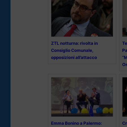
ZTL notturna: rivolta in
Te
Consiglio Comunale,
Pa
opposizioni all’attacco
“M
Or
Emma Bonino a Palermo:
Cr