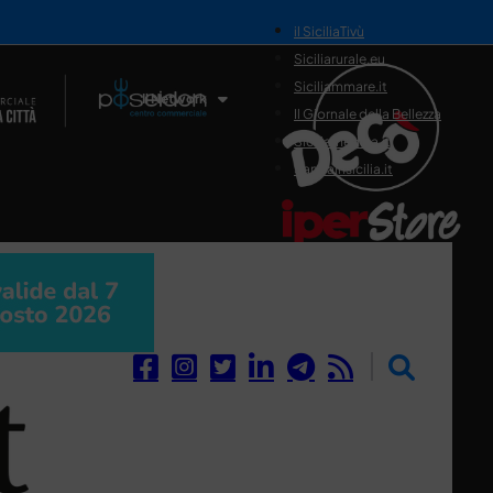
il SiciliaTivù
Siciliarurale.eu
Siciliammare.it
Il Network
Il Giornale della Bellezza
Siciliamedica.it
Sanitainsicilia.it