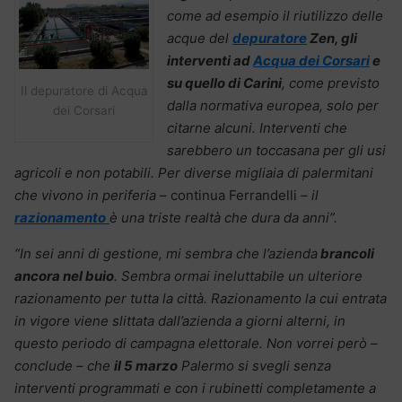
come ad esempio il riutilizzo delle
acque del
depuratore
Zen, gli
interventi ad
Acqua dei Corsari
e
su quello di Carini
, come previsto
Il depuratore di Acqua
dalla normativa europea, solo per
dei Corsari
citarne alcuni. Interventi che
sarebbero un toccasana per gli usi
agricoli e non potabili. Per diverse migliaia di palermitani
che vivono in periferia –
continua Ferrandelli
– il
razionamento
è una triste realtà che dura da anni”.
“In sei anni di gestione, mi sembra che l’azienda
brancoli
ancora nel buio
. Sembra ormai ineluttabile un ulteriore
razionamento per tutta la città. Razionamento la cui entrata
in vigore viene slittata dall’azienda a giorni alterni, in
questo periodo di campagna elettorale. Non vorrei però –
conclude – che
il 5 marzo
Palermo si svegli senza
interventi programmati e con i rubinetti completamente a