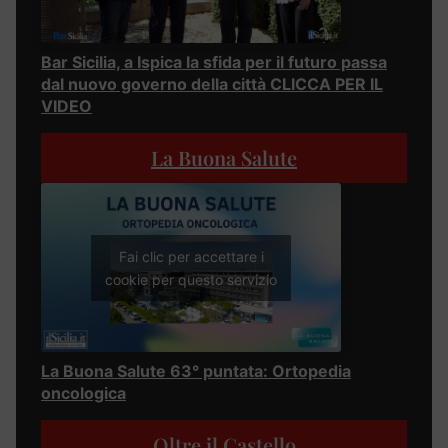
Bar Sicilia, a Ispica la sfida per il futuro passa
dal nuovo governo della città CLICCA PER IL
VIDEO
La Buona Salute
Fai clic per accettare i
cookie per questo servizio
La Buona Salute 63° puntata: Ortopedia
oncologica
Oltre il Castello