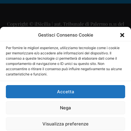
Copyright © ilSicilia | aut. Tribunale di Palermo n.11 del
29/09/2015
Gestisci Consenso Cookie
Editore: Mercurio Comunicazione Soc. Coop. A.R.L.
Per fornire le migliori esperienze, utilizziamo tecnologie come i cookie
per memorizzare e/o accedere alle informazioni del dispositivo. Il
Direttore Editoriale: Maurizio Scaglione
consenso a queste tecnologie ci permetterà di elaborare dati come il
comportamento di navigazione o ID unici su questo sito. Non
Direttore Responsabile: Maria Calabrese
acconsentire o ritirare il consenso può influire negativamente su alcune
caratteristiche e funzioni.
p.zza Sant’Oliva, 9 – 90141 – Palermo – 091335557
P.IVA: 06334930820
Accetta
Mercurio Comunicazione Società Cooperativa a r.l. è
iscritta al Registro degli Operatori di Comunicazione al
Nega
numero 26988
Visualizza preferenze
Sito gestito da
La Digitale srl
–
info@ladigitale.it