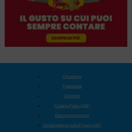
Chi siamo
Pubblicità
Contatti
Cookie Policy (UE)
Disconoscimento
Dichiarazione sulla Privacy (UE)