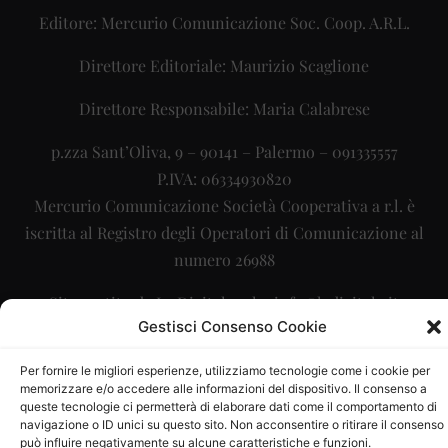
Editore: Mercurio Comunicazione Soc. Coop. A.R.L.
Direttore Editoriale: Maurizio Scaglione
Direttore Responsabile: Maria Calabrese
p.zza Sant’Oliva, 9 – 90141 – Palermo – 091335557
P.IVA: 06334930820
Mercurio Comunicazione Società Cooperativa a r.l. è
iscritta al Registro degli Operatori di Comunicazione al
numero 26988
Sito gestito da
La Digitale srl
–
info@ladigitale.it
Gestisci Consenso Cookie
Per fornire le migliori esperienze, utilizziamo tecnologie come i cookie per
memorizzare e/o accedere alle informazioni del dispositivo. Il consenso a
queste tecnologie ci permetterà di elaborare dati come il comportamento di
navigazione o ID unici su questo sito. Non acconsentire o ritirare il consenso
può influire negativamente su alcune caratteristiche e funzioni.