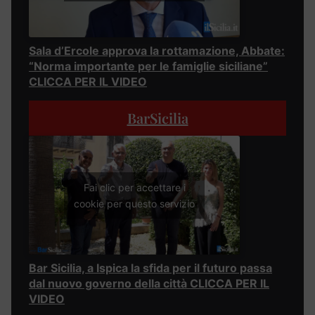
Sala d’Ercole approva la rottamazione, Abbate:
“Norma importante per le famiglie siciliane”
CLICCA PER IL VIDEO
BarSicilia
Fai clic per accettare i
cookie per questo servizio
Bar Sicilia, a Ispica la sfida per il futuro passa
dal nuovo governo della città CLICCA PER IL
VIDEO