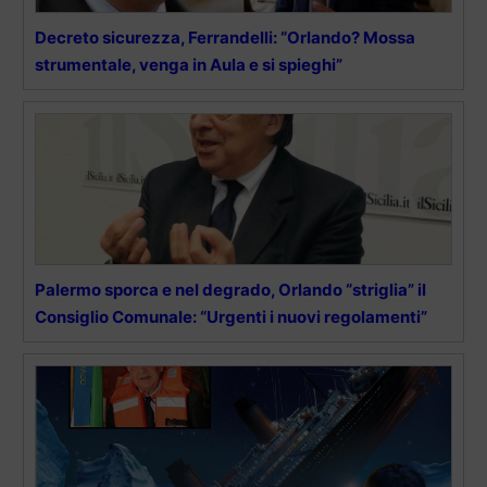
Decreto sicurezza, Ferrandelli: “Orlando? Mossa
strumentale, venga in Aula e si spieghi”
Palermo sporca e nel degrado, Orlando “striglia” il
Consiglio Comunale: “Urgenti i nuovi regolamenti”