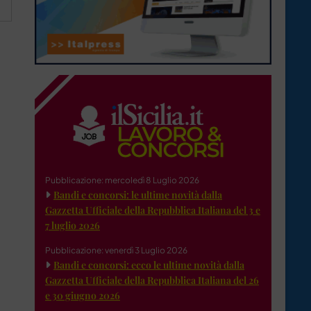
Pubblicazione: mercoledì 8 Luglio 2026
Bandi e concorsi: le ultime novità dalla
Gazzetta Ufficiale della Repubblica Italiana del 3 e
7 luglio 2026
Pubblicazione: venerdì 3 Luglio 2026
Bandi e concorsi: ecco le ultime novità dalla
Gazzetta Ufficiale della Repubblica Italiana del 26
e 30 giugno 2026