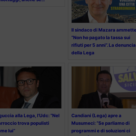
Il sindaco di Mazara ammette
“Non ho pagato la tassa sui
rifiuti per 5 anni”. La denuncia
della Lega
guccia alla Lega, l’Udc: “Nel
Candiani (Lega) apre a
rroccio trova populisti
Musumeci: “Se parliamo di
me lui”
programmi e di soluzioni ci