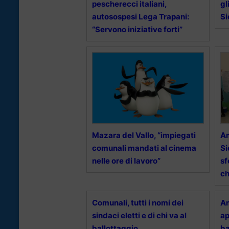
pescherecci italiani,
gl
autosospesi Lega Trapani:
Si
“Servono iniziative forti”
Mazara del Vallo, “impiegati
Am
comunali mandati al cinema
Si
nelle ore di lavoro”
sf
ch
Comunali, tutti i nomi dei
Am
sindaci eletti e di chi va al
ap
ballottaggio
ba