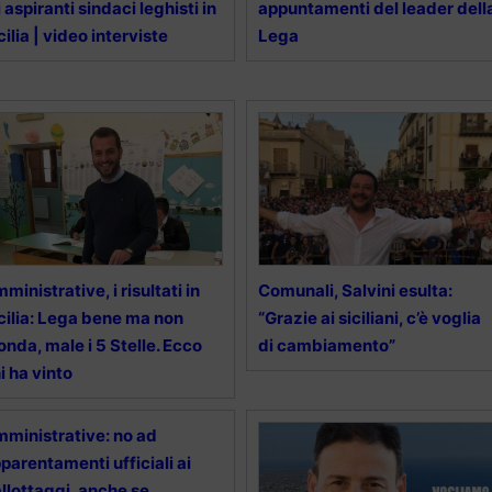
i aspiranti sindaci leghisti in
appuntamenti del leader dell
cilia | video interviste
Lega
ministrative, i risultati in
Comunali, Salvini esulta:
cilia: Lega bene ma non
“Grazie ai siciliani, c’è voglia
onda, male i 5 Stelle. Ecco
di cambiamento”
i ha vinto
ministrative: no ad
parentamenti ufficiali ai
llottaggi, anche se…