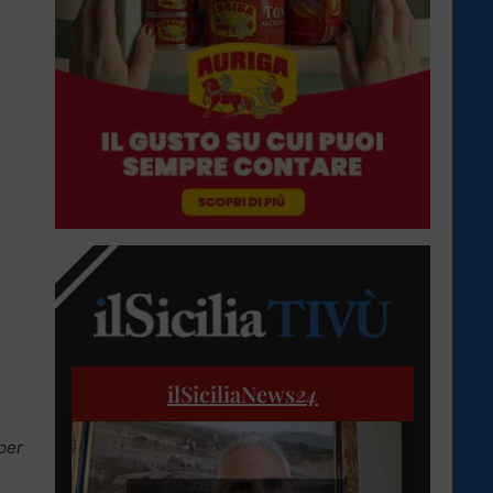
ilSiciliaNews
24
per