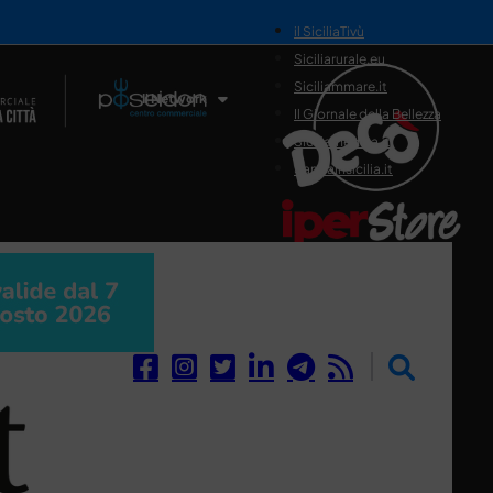
il SiciliaTivù
Siciliarurale.eu
Siciliammare.it
Il Network
Il Giornale della Bellezza
Siciliamedica.it
Sanitainsicilia.it