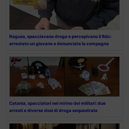
Ragusa, spacciavano droga e percepivano il Rdc:
arrestato un giovane e denunciata la compagna
Catania, spacciatori nel mirino dei militari: due
arresti e diverse dosi di droga sequestrate