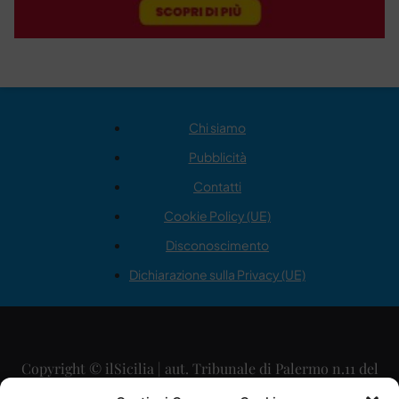
Chi siamo
Pubblicità
Contatti
Cookie Policy (UE)
Disconoscimento
Dichiarazione sulla Privacy (UE)
Copyright © ilSicilia | aut. Tribunale di Palermo n.11 del
29/09/2015