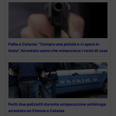
Follia a Catania: “Compro una pistola e vi sparo in
testa”. Arrestato uomo che minacciava i vicini di casa
Feriti due poliziotti durante un’operazione antidroga:
arrestato un 51enne a Catania