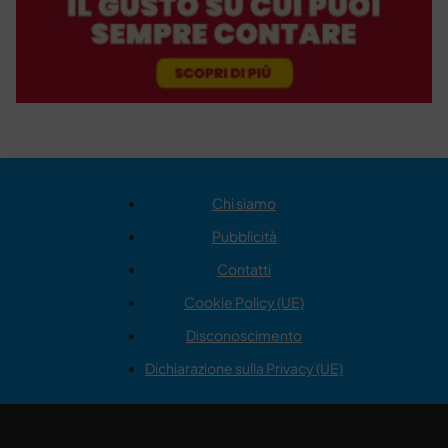
Chi siamo
Pubblicità
Contatti
Cookie Policy (UE)
Disconoscimento
Dichiarazione sulla Privacy (UE)