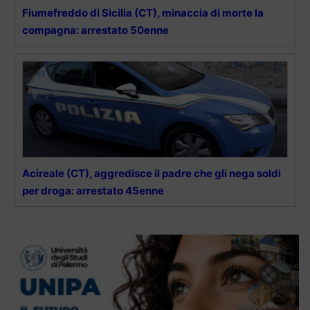
Fiumefreddo di Sicilia (CT), minaccia di morte la
compagna: arrestato 50enne
Acireale (CT), aggredisce il padre che gli nega soldi
per droga: arrestato 45enne