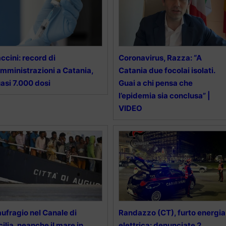
ccini: record di
Coronavirus, Razza: “A
mministrazioni a Catania,
Catania due focolai isolati.
asi 7.000 dosi
Guai a chi pensa che
l’epidemia sia conclusa” |
VIDEO
ufragio nel Canale di
Randazzo (CT), furto energia
cilia, neanche il mare in
elettrica: denunciate 2