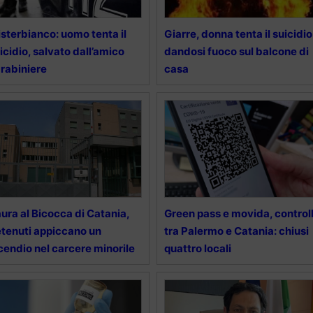
sterbianco: uomo tenta il
Giarre, donna tenta il suicidio
icidio, salvato dall’amico
dandosi fuoco sul balcone di
rabiniere
casa
ura al Bicocca di Catania,
Green pass e movida, controll
tenuti appiccano un
tra Palermo e Catania: chiusi
cendio nel carcere minorile
quattro locali