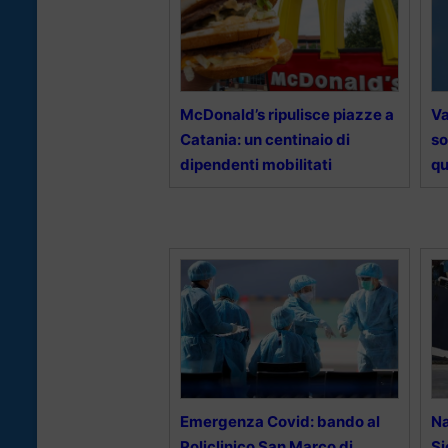
McDonald’s ripulisce piazze a
Va
Catania: un centinaio di
so
dipendenti mobilitati
qu
Emergenza Covid: bando al
Na
Policlinico San Marco di
Si