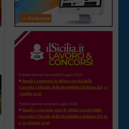
Pubblicazione: mercoledì 8 Luglio 2026
Bandi e concorsi: le ultime novità dalla
Gazzetta Ufficiale della Repubblica Italiana del 3 e
7 luglio 2026
Pubblicazione: venerdì 3 Luglio 2026
Bandi e concorsi: ecco le ultime novità dalla
Gazzetta Ufficiale della Repubblica Italiana del 26
e 30 giugno 2026