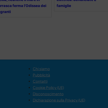
rrasca ferma l’Odissea dei
famiglie
granti
Chi siamo
Pubblicità
Contatti
Cookie Policy (UE)
Disconoscimento
Dichiarazione sulla Privacy (UE)