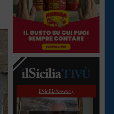
ilSiciliaNews
24