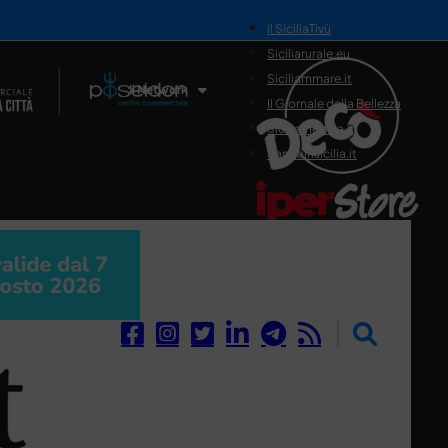
il SiciliaTivù
Siciliarurale.eu
Siciliammare.it
Il Network
Il Giornale della Bellezza
Siciliamedica.it
Sanitainsicilia.it