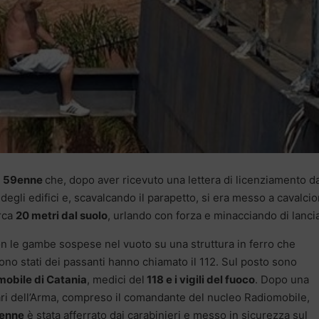
n
59enne
che, dopo aver ricevuto una lettera di licenziamento d
 degli edifici e, scavalcando il parapetto, si era messo a cavalcio
irca
20 metri dal suolo
, urlando con forza e minacciando di lancia
on le gambe sospese nel vuoto su una struttura in ferro che
sono stati dei passanti hanno chiamato il 112. Sul posto sono
obile di Catania
, medici del
118 e i vigili del fuoco
. Dopo una
tari dell’Arma, compreso il comandante del nucleo Radiomobile,
enne
è stata afferrato dai carabinieri e messo in sicurezza sul