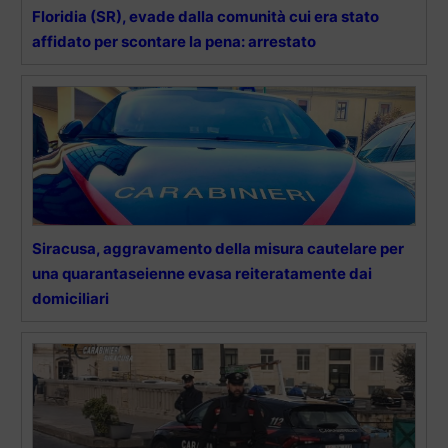
Floridia (SR), evade dalla comunità cui era stato
affidato per scontare la pena: arrestato
Siracusa, aggravamento della misura cautelare per
una quarantaseienne evasa reiteratamente dai
domiciliari