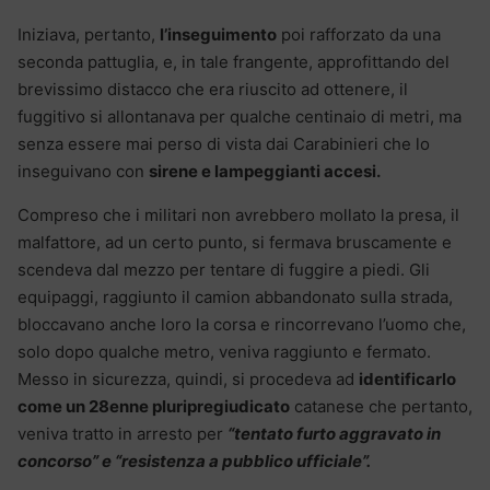
Iniziava, pertanto,
l’inseguimento
poi rafforzato da una
seconda pattuglia, e, in tale frangente, approfittando del
brevissimo distacco che era riuscito ad ottenere, il
fuggitivo si allontanava per qualche centinaio di metri, ma
senza essere mai perso di vista dai Carabinieri che lo
inseguivano con
sirene e lampeggianti accesi.
Compreso che i militari non avrebbero mollato la presa, il
malfattore, ad un certo punto, si fermava bruscamente e
scendeva dal mezzo per tentare di fuggire a piedi. Gli
equipaggi, raggiunto il camion abbandonato sulla strada,
bloccavano anche loro la corsa e rincorrevano l’uomo che,
solo dopo qualche metro, veniva raggiunto e fermato.
Messo in sicurezza, quindi, si procedeva ad
identificarlo
come un 28enne pluripregiudicato
catanese che pertanto,
veniva tratto in arresto per
“tentato furto aggravato in
concorso” e “resistenza a pubblico ufficiale”.