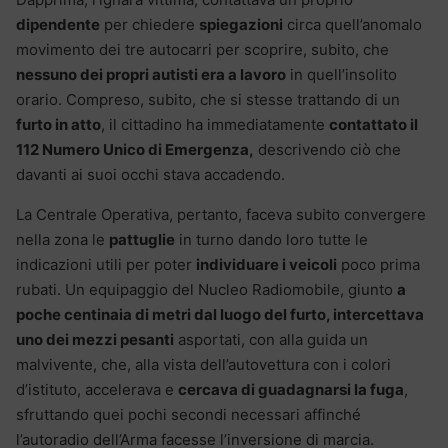
dipendente
per chiedere
spiegazioni
circa quell’anomalo
movimento dei tre autocarri per scoprire, subito, che
nessuno dei propri autisti era a lavoro
in quell’insolito
orario. Compreso, subito, che si stesse trattando di un
furto in atto
, il cittadino ha immediatamente
contattato il
112 Numero Unico di Emergenza,
descrivendo ciò che
davanti ai suoi occhi stava accadendo.
La Centrale Operativa, pertanto, faceva subito convergere
nella zona le
pattuglie
in turno dando loro tutte le
indicazioni utili per poter
individuare i veicoli
poco prima
rubati. Un equipaggio del Nucleo Radiomobile, giunto
a
poche centinaia di metri dal luogo del furto, intercettava
uno dei mezzi pesanti
asportati, con alla guida un
malvivente, che, alla vista dell’autovettura con i colori
d’istituto, accelerava e
cercava di guadagnarsi la fuga
,
sfruttando quei pochi secondi necessari affinché
l’autoradio dell’Arma facesse l’inversione di marcia.