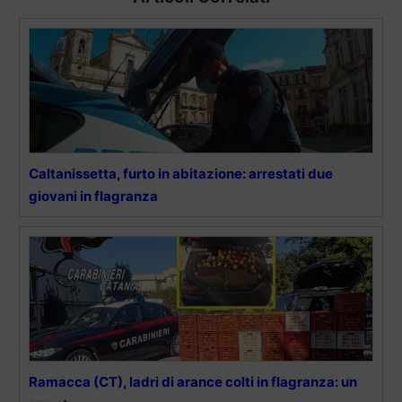
Caltanissetta, furto in abitazione: arrestati due
giovani in flagranza
Ramacca (CT), ladri di arance colti in flagranza: un