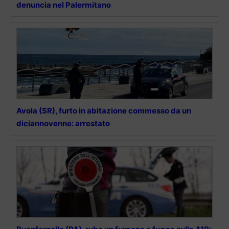
denuncia nel Palermitano
Avola (SR), furto in abitazione commesso da un
diciannovenne: arrestato