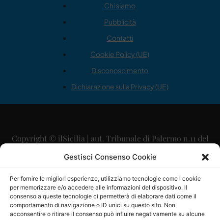
Chi siamo
Pubblicità
Contatti
Cookie Policy (UE)
Disconoscimento
Dichiarazione sulla Privacy (UE)
Copyright © ilSicilia | aut. Tribunale di Palermo n.11 del
29/09/2015
Gestisci Consenso Cookie
Editore: Mercurio Comunicazione Soc. Coop. A.R.L.
Per fornire le migliori esperienze, utilizziamo tecnologie come i cookie
per memorizzare e/o accedere alle informazioni del dispositivo. Il
Direttore Editoriale: Maurizio Scaglione
consenso a queste tecnologie ci permetterà di elaborare dati come il
comportamento di navigazione o ID unici su questo sito. Non
Direttore Responsabile: Maria Calabrese
acconsentire o ritirare il consenso può influire negativamente su alcune