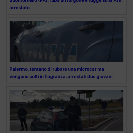
Buonfornello (PA), ruba un furgone e fugge sulla A19:
arrestato
Palermo, tentano di rubare una microcar ma
vengono colti in flagranza: arrestati due giovani