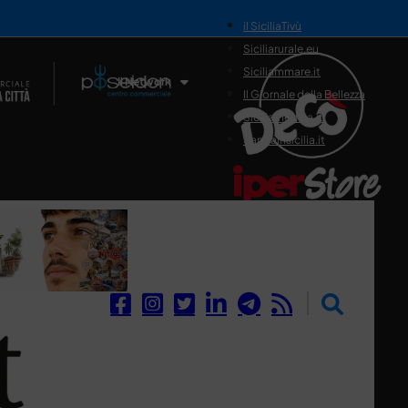
il SiciliaTivù
Siciliarurale.eu
Siciliammare.it
Il Network
Il Giornale della Bellezza
Siciliamedica.it
Sanitainsicilia.it