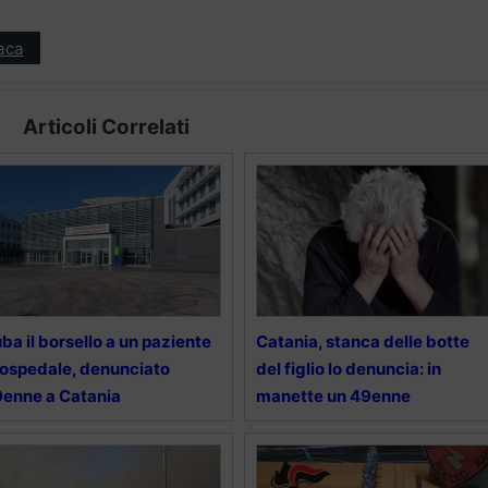
aca
Articoli Correlati
ba il borsello a un paziente
Catania, stanca delle botte
 ospedale, denunciato
del figlio lo denuncia: in
enne a Catania
manette un 49enne