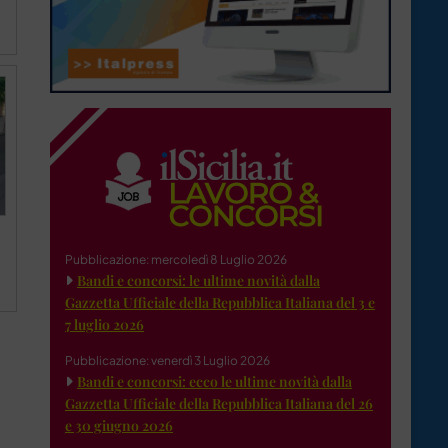
Pubblicazione: mercoledì 8 Luglio 2026
Bandi e concorsi: le ultime novità dalla
Gazzetta Ufficiale della Repubblica Italiana del 3 e
7 luglio 2026
Pubblicazione: venerdì 3 Luglio 2026
Bandi e concorsi: ecco le ultime novità dalla
Gazzetta Ufficiale della Repubblica Italiana del 26
e 30 giugno 2026