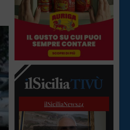
ilSiciliaNews
24