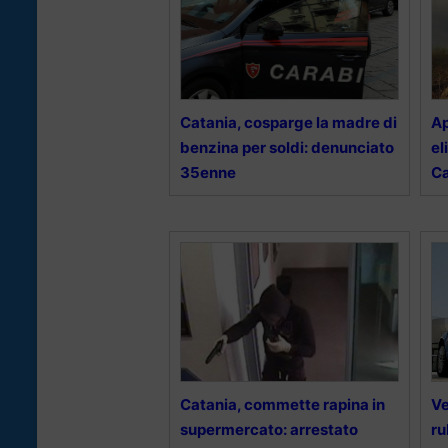
Catania, cosparge la madre di
Ap
benzina per soldi: denunciato
el
35enne
Ca
Catania, commette rapina in
Ve
supermercato: arrestato
ru