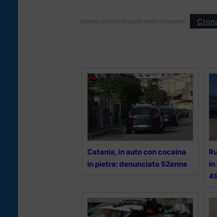
Cron
Questo articolo fa parte delle categorie:
Catania, in auto con cocaina
Ru
in pietra: denunciato 52enne
in
49