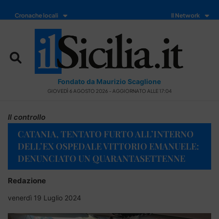
Cronache locali
Il Network
Fondato da Maurizio Scaglione
GIOVEDÌ 6 AGOSTO 2026 - AGGIORNATO ALLE 17:04
Il controllo
CATANIA, TENTATO FURTO ALL’INTERNO
DELL’EX OSPEDALE VITTORIO EMANUELE:
DENUNCIATO UN QUARANTASETTENNE
Redazione
venerdì 19 Luglio 2024