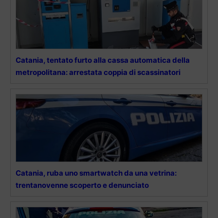
Catania, tentato furto alla cassa automatica della
metropolitana: arrestata coppia di scassinatori
Catania, ruba uno smartwatch da una vetrina:
trentanovenne scoperto e denunciato