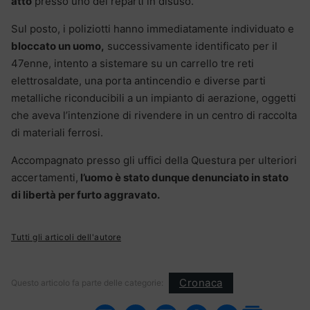
atto
presso uno dei reparti in disuso.
Sul posto, i poliziotti hanno immediatamente individuato e
bloccato un uomo,
successivamente identificato per il
47enne, intento a sistemare su un carrello tre reti
elettrosaldate, una porta antincendio e diverse parti
metalliche riconducibili a un impianto di aerazione, oggetti
che aveva l’intenzione di rivendere in un centro di raccolta
di materiali ferrosi.
Accompagnato presso gli uffici della Questura per ulteriori
accertamenti,
l’uomo è stato dunque denunciato in stato
di libertà per furto aggravato.
Tutti gli articoli dell'autore
Cronaca
Questo articolo fa parte delle categorie: