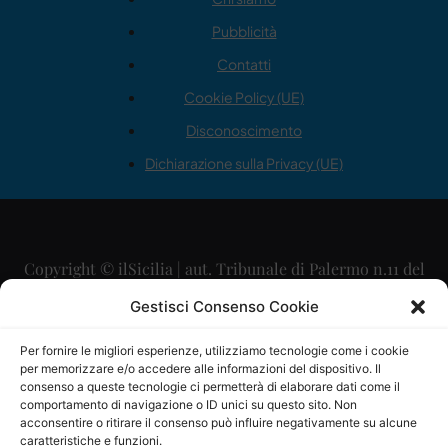
Pubblicità
Contatti
Cookie Policy (UE)
Disconoscimento
Dichiarazione sulla Privacy (UE)
Copyright © ilSicilia | aut. Tribunale di Palermo n.11 del
29/09/2015
Gestisci Consenso Cookie
Editore: Mercurio Comunicazione Soc. Coop. A.R.L.
Per fornire le migliori esperienze, utilizziamo tecnologie come i cookie
per memorizzare e/o accedere alle informazioni del dispositivo. Il
Direttore Editoriale: Maurizio Scaglione
consenso a queste tecnologie ci permetterà di elaborare dati come il
comportamento di navigazione o ID unici su questo sito. Non
Direttore Responsabile: Maria Calabrese
acconsentire o ritirare il consenso può influire negativamente su alcune
caratteristiche e funzioni.