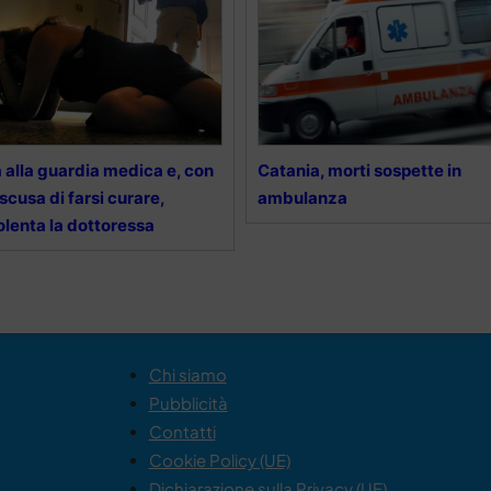
 alla guardia medica e, con
Catania, morti sospette in
 scusa di farsi curare,
ambulanza
olenta la dottoressa
Chi siamo
Pubblicità
Contatti
Cookie Policy (UE)
Dichiarazione sulla Privacy (UE)