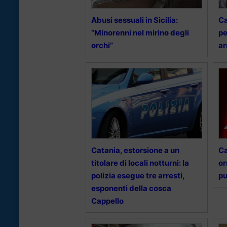
Abusi sessuali in Sicilia:
Ca
“Minorenni nel mirino degli
pe
orchi”
ar
Catania, estorsione a un
Ca
titolare di locali notturni: la
or
polizia esegue tre arresti,
pu
esponenti della cosca
Cappello