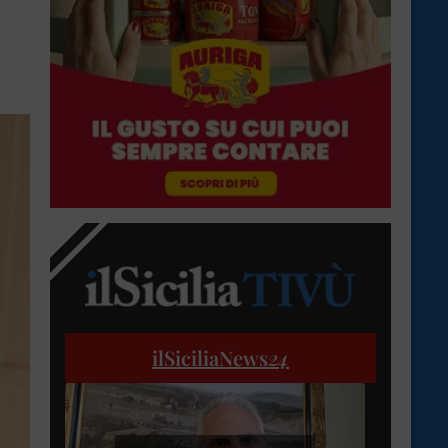
ilSiciliaNews
24