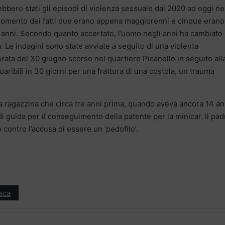
ero stati gli episodi di violenza sessuale dal 2020 ad oggi ne
al momento dei fatti due erano appena maggiorenni e cinque erano
7 anni. Secondo quanto accertato, l’uomo negli anni ha cambiato
. Le indagini sono state avviate a seguito di una violenta
erata del 30 giugno scorso nel quartiere Picanello in seguito all
uaribili in 30 giorni per una frattura di una costola, un trauma
na ragazzina che circa tre anni prima, quando aveva ancora 14 an
i guida per il conseguimento della patente per la minicar. Il pad
 contro l’accusa di essere un ‘pedofilo’.
aca