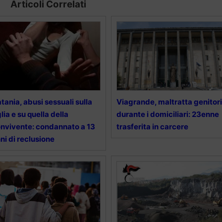
Articoli Correlati
tania, abusi sessuali sulla
Viagrande, maltratta genitori
glia e su quella della
durante i domiciliari: 23enne
nvivente: condannato a 13
trasferita in carcere
ni di reclusione