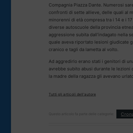
Compagnia Piazza Dante. Numerosi sarebb
confronti di sette allieve, delle quali 
minorenni di età compresa tra i 14 e i 1
diverse autoscuole della provincia etnea
aggressione subita dall’indagato nella s
quale aveva riportato lesioni giudicate g
cranico e tagli da lametta al volto.
Ad aggredirlo erano stati i genitori di u
avrebbe subito abusi durante le lezioni d
la madre della ragazza gli avevano urlato
Tutti gli articoli dell'autore
Cron
Questo articolo fa parte delle categorie: