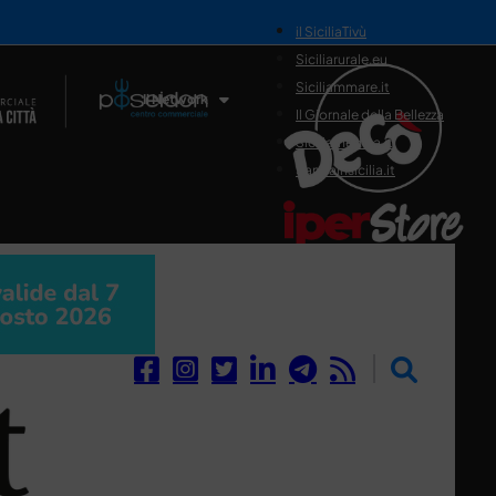
il SiciliaTivù
Siciliarurale.eu
Siciliammare.it
Il Network
Il Giornale della Bellezza
Siciliamedica.it
Sanitainsicilia.it