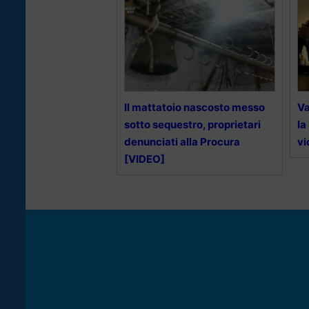
Il mattatoio nascosto messo
Va
sotto sequestro, proprietari
la
denunciati alla Procura
vi
[VIDEO]