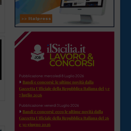
Pubblicazione: mercoledì 8 Luglio 2026
Bandi e concorsi: le ultime novità dalla
Gazzetta Ufficiale della Repubblica Italiana del 3 e
7 luglio 2026
Pubblicazione: venerdì 3 Luglio 2026
Bandi e concorsi: ecco le ultime novità dalla
Gazzetta Ufficiale della Repubblica Italiana del 26
e 30 giugno 2026