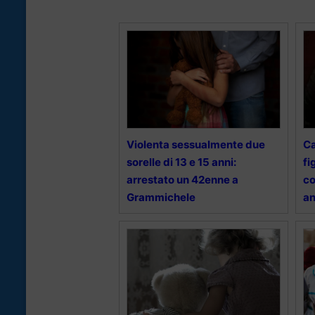
Violenta sessualmente due
Ca
sorelle di 13 e 15 anni:
fi
arrestato un 42enne a
co
Grammichele
an