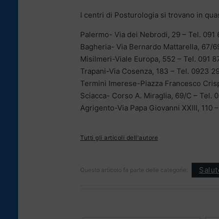
I centri di Posturologia si trovano in quasi
Palermo- Via dei Nebrodi, 29 – Tel. 09
Bagheria- Via Bernardo Mattarella, 67/6
Misilmeri-Viale Europa, 552 – Tel. 091 
Trapani-Via Cosenza, 183 – Tel. 0923 2
Termini Imerese-Piazza Francesco Crisp
Sciacca- Corso A. Miraglia, 69/C – Tel.
Agrigento-Via Papa Giovanni XXIII, 110 
Tutti gli articoli dell'autore
Salut
Questo articolo fa parte delle categorie: