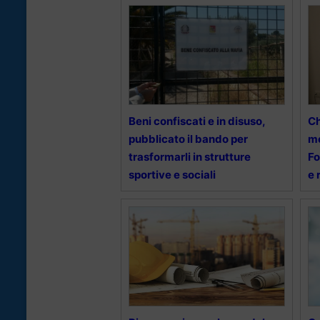
Beni confiscati e in disuso,
Ch
pubblicato il bando per
me
trasformarli in strutture
Fo
sportive e sociali
e 