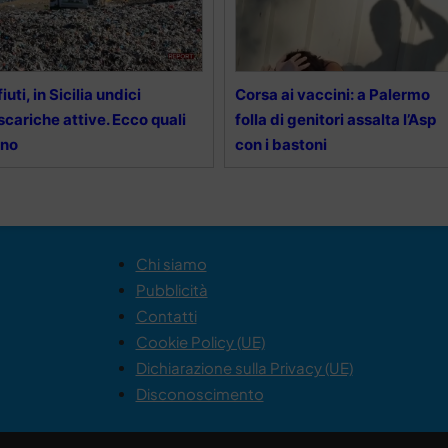
fiuti, in Sicilia undici
Corsa ai vaccini: a Palermo
scariche attive. Ecco quali
folla di genitori assalta l’Asp
ono
con i bastoni
Chi siamo
Pubblicità
Contatti
Cookie Policy (UE)
Dichiarazione sulla Privacy (UE)
Disconoscimento