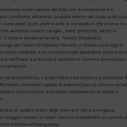
cipalmente l’osservazione del tutto che fa comprendere e
zare il problema, attraverso lo studio interno del corpo e dei suo
i come piedi, occhi, pelle e tutte le correlazioni che ci sono tra 
tretti anatomici ovvero: caviglie , piedi, ginocchio, bacino e
a
“. Il dottore Salvatore Ferranti, Tecnico Ortopedico
rologo del Centro Ortopedico Ferranti, ci illustra come oggi la
a clinica integrata, a cui la posturologia appartiene come branc
a di verificare la presenza di anomalie e ricorrere ad eventuali 
strumentazioni.
 baropodometrico, il quale indica il baricentro e la pressione d
, Il Formetric, strumento capace di scannerizzare la colonna verte
ermettere l’osservazione di possibili cambiamenti nel tempo e
i.
donare un quadro chiaro degli interventi utili a correggere
un maggior numero di centri riescono a soddisfare un corretto i
nti e tecniche all’avanguardia.