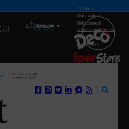
il SiciliaTivù
Siciliarurale.eu
Siciliammare.it
Il Network
Il Giornale della Bellezza
Siciliamedica.it
Sanitainsicilia.it