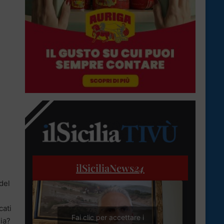
ilSiciliaNews
24
del
cati
Fai clic per accettare i
gia?