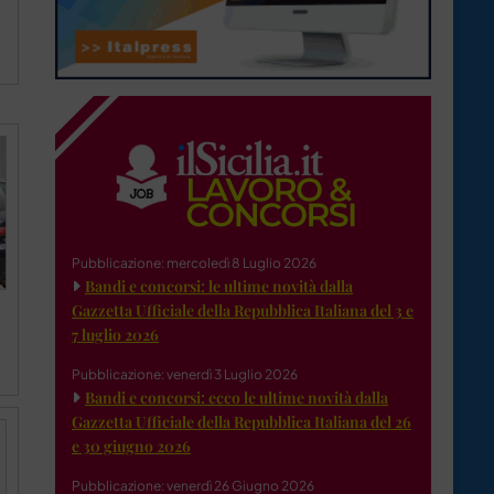
Pubblicazione: mercoledì 8 Luglio 2026
Bandi e concorsi: le ultime novità dalla
Gazzetta Ufficiale della Repubblica Italiana del 3 e
7 luglio 2026
Pubblicazione: venerdì 3 Luglio 2026
Bandi e concorsi: ecco le ultime novità dalla
Gazzetta Ufficiale della Repubblica Italiana del 26
e 30 giugno 2026
Pubblicazione: venerdì 26 Giugno 2026