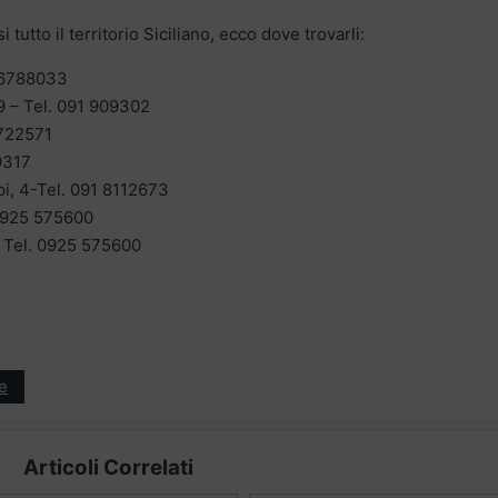
 tutto il territorio Siciliano, ecco dove trovarli:
1 6788033
9 – Tel. 091 909302
8722571
9317
i, 4-Tel. 091 8112673
 0925 575600
– Tel. 0925 575600
e
Articoli Correlati