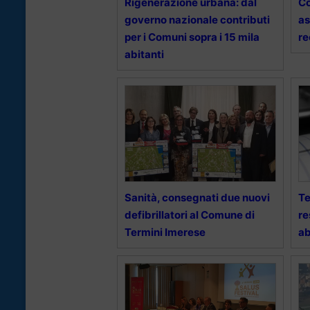
Rigenerazione urbana: dal
Co
governo nazionale contributi
as
per i Comuni sopra i 15 mila
re
abitanti
Sanità, consegnati due nuovi
Te
defibrillatori al Comune di
re
Termini Imerese
ab