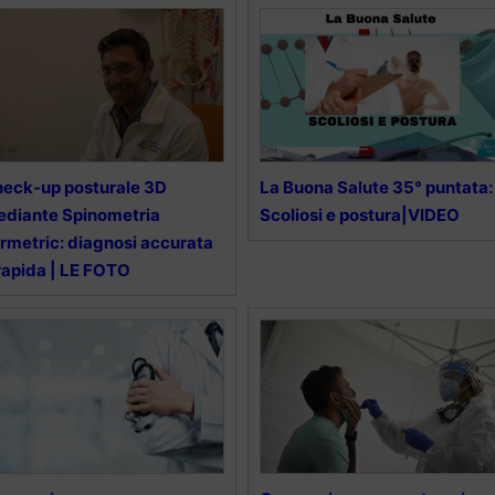
eck-up posturale 3D
La Buona Salute 35° puntata:
diante Spinometria
Scoliosi e postura|VIDEO
rmetric: diagnosi accurata
rapida | LE FOTO