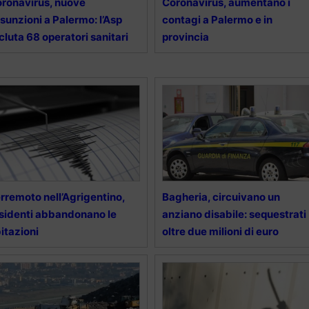
ronavirus, nuove
Coronavirus, aumentano i
sunzioni a Palermo: l’Asp
contagi a Palermo e in
cluta 68 operatori sanitari
provincia
rremoto nell’Agrigentino,
Bagheria, circuivano un
sidenti abbandonano le
anziano disabile: sequestrati
itazioni
oltre due milioni di euro