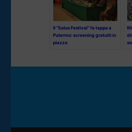
Il “Salus Festival” fa tappa a
Ri
Palermo: screening gratuiti in
di
piazza
s