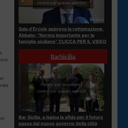
cookie per questo servizio
i
i
Sala d’Ercole approva la rottamazione,
Abbate: “Norma importante per le
famiglie siciliane” CLICCA PER IL VIDEO
a,
BarSicilia
cure
ei
Fai clic per accettare i
brale
cookie per questo servizio
Bar Sicilia, a Ispica la sfida per il futuro
ter
passa dal nuovo governo della città