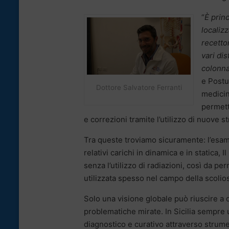
“
È prin
localiz
recettor
vari dis
colonn
e Postu
Dottore Salvatore Ferranti
medicin
permett
e correzioni tramite l’utilizzo di nuove 
Tra queste troviamo sicuramente: l’esame
relativi carichi in dinamica e in statica
senza l’utilizzo di radiazioni, così da p
utilizzata spesso nel campo della scolios
Solo una visione globale può riuscire a 
problematiche mirate. In Sicilia sempre 
diagnostico e curativo attraverso strume