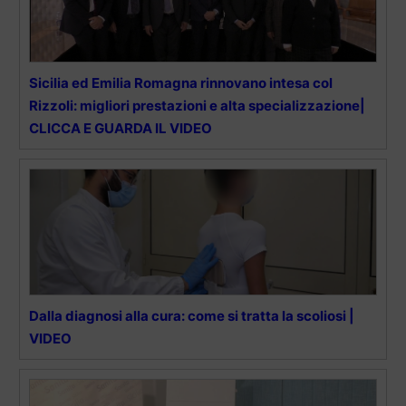
Sicilia ed Emilia Romagna rinnovano intesa col
Rizzoli: migliori prestazioni e alta specializzazione|
CLICCA E GUARDA IL VIDEO
Dalla diagnosi alla cura: come si tratta la scoliosi |
VIDEO