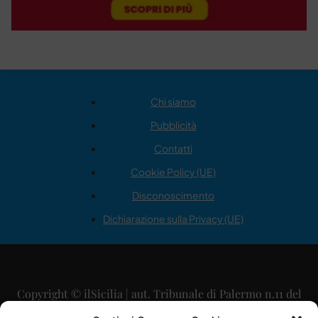
Chi siamo
Pubblicità
Contatti
Cookie Policy (UE)
Disconoscimento
Dichiarazione sulla Privacy (UE)
Copyright © ilSicilia | aut. Tribunale di Palermo n.11 del
29/09/2015