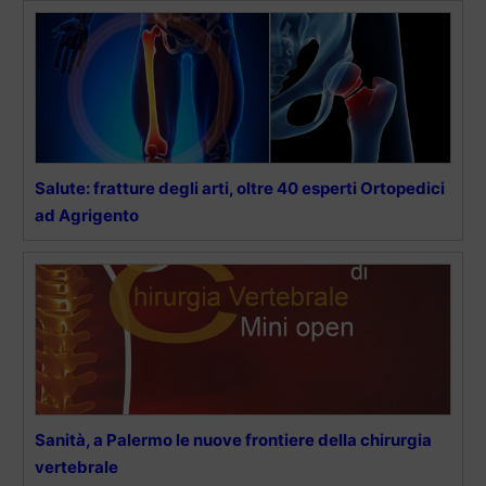
Salute: fratture degli arti, oltre 40 esperti Ortopedici
ad Agrigento
Sanità, a Palermo le nuove frontiere della chirurgia
vertebrale