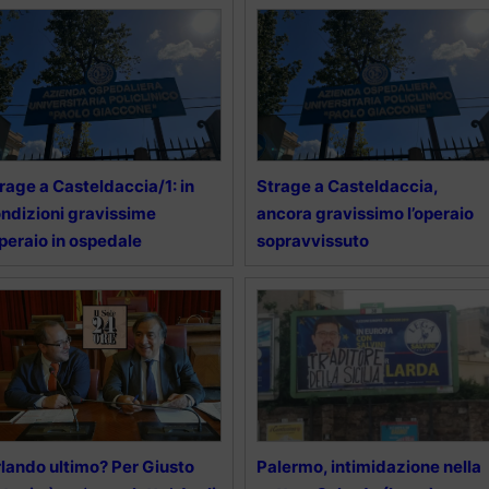
rage a Casteldaccia/1: in
Strage a Casteldaccia,
ndizioni gravissime
ancora gravissimo l’operaio
operaio in ospedale
sopravvissuto
lando ultimo? Per Giusto
Palermo, intimidazione nella