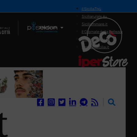
il SiciliaTivù
Siciliarurale.eu
Siciliammare.it
Il Network
Il Giornale della Bellezza
Siciliamedica.it
Sanitainsicilia.it