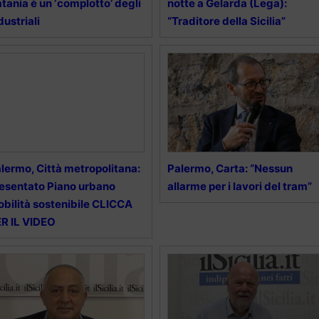
tania è un ‘complotto’ degli
notte a Gelarda (Lega):
dustriali
“Traditore della Sicilia”
lermo, Città metropolitana:
Palermo, Carta: “Nessun
esentato Piano urbano
allarme per i lavori del tram”
bilità sostenibile CLICCA
R IL VIDEO