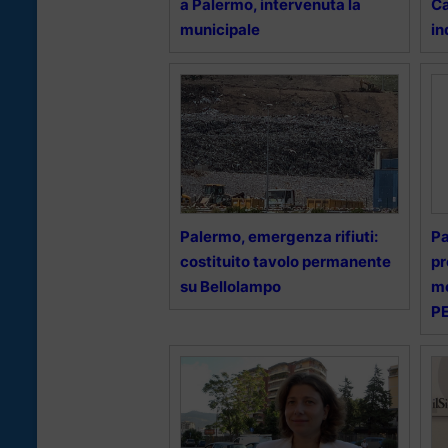
a Palermo, intervenuta la
Ca
municipale
in
Palermo, emergenza rifiuti:
Pa
costituito tavolo permanente
pr
su Bellolampo
mo
PE