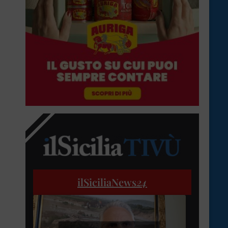
ilSiciliaNews
24