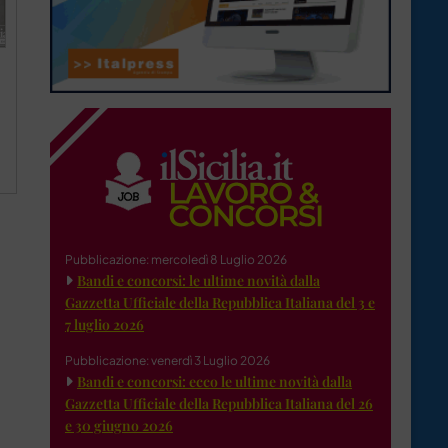
Pubblicazione: mercoledì 8 Luglio 2026
Bandi e concorsi: le ultime novità dalla
Gazzetta Ufficiale della Repubblica Italiana del 3 e
7 luglio 2026
Pubblicazione: venerdì 3 Luglio 2026
Bandi e concorsi: ecco le ultime novità dalla
Gazzetta Ufficiale della Repubblica Italiana del 26
e 30 giugno 2026