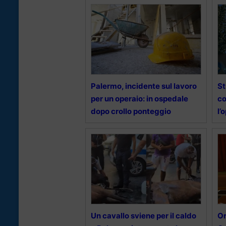
Palermo, incidente sul lavoro
St
per un operaio: in ospedale
co
dopo crollo ponteggio
l’
Un cavallo sviene per il caldo
Or