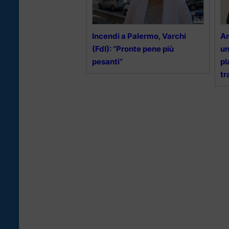
Incendi a Palermo, Varchi
Am
(FdI): “Pronte pene più
un
pesanti”
pl
tr