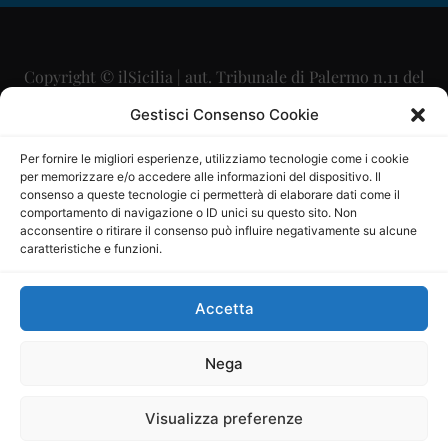
Copyright © ilSicilia | aut. Tribunale di Palermo n.11 del
29/09/2015
Gestisci Consenso Cookie
Editore: Mercurio Comunicazione Soc. Coop. A.R.L.
Per fornire le migliori esperienze, utilizziamo tecnologie come i cookie
per memorizzare e/o accedere alle informazioni del dispositivo. Il
Direttore Editoriale: Maurizio Scaglione
consenso a queste tecnologie ci permetterà di elaborare dati come il
comportamento di navigazione o ID unici su questo sito. Non
Direttore Responsabile: Maria Calabrese
acconsentire o ritirare il consenso può influire negativamente su alcune
caratteristiche e funzioni.
p.zza Sant’Oliva, 9 – 90141 – Palermo – 091335557
P.IVA: 06334930820
Accetta
Mercurio Comunicazione Società Cooperativa a r.l. è
iscritta al Registro degli Operatori di Comunicazione al
Nega
numero 26988
Visualizza preferenze
Sito gestito da
La Digitale srl
–
info@ladigitale.it