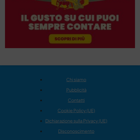
Chi siamo
Pubblicità
Contatti
Cookie Policy (UE)
Dichiarazione sulla Privacy (UE)
Disconoscimento