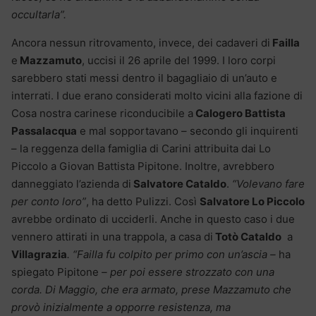
occultarla”.
Ancora nessun ritrovamento, invece, dei cadaveri di
Failla
e
Mazzamuto
, uccisi il 26 aprile del 1999. I loro corpi
sarebbero stati messi dentro il bagagliaio di un’auto e
interrati. I due erano considerati molto vicini alla fazione di
Cosa nostra carinese riconducibile a
Calogero Battista
Passalacqua
e mal sopportavano – secondo gli inquirenti
– la reggenza della famiglia di Carini attribuita dai Lo
Piccolo a Giovan Battista Pipitone. Inoltre, avrebbero
danneggiato l’azienda di
Salvatore Cataldo
.
“Volevano fare
per conto loro”
, ha detto Pulizzi. Così
Salvatore Lo Piccolo
avrebbe ordinato di ucciderli. Anche in questo caso i due
vennero attirati in una trappola, a casa di
Totò Cataldo
a
Villagrazia
. “Failla fu colpito per primo con un’ascia –
ha
spiegato Pipitone
– per poi essere strozzato con una
corda. Di Maggio, che era armato, prese Mazzamuto che
provò inizialmente a opporre resistenza, ma