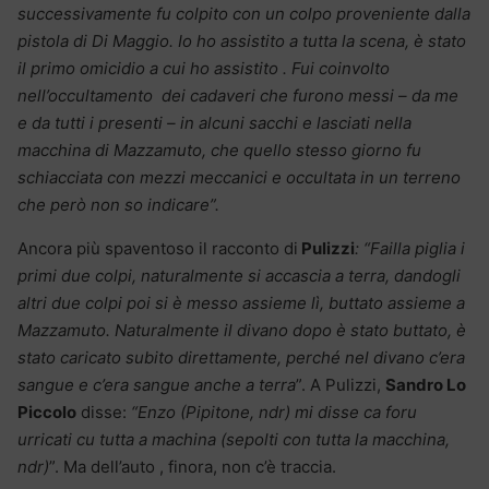
successivamente fu colpito con un colpo proveniente dalla
pistola di Di Maggio. Io ho assistito a tutta la scena, è stato
il primo omicidio a cui ho assistito . Fui coinvolto
nell’occultamento dei cadaveri che furono messi – da me
e da tutti i presenti – in alcuni sacchi e lasciati nella
macchina di Mazzamuto, che quello stesso giorno fu
schiacciata con mezzi meccanici e occultata in un terreno
che però non so indicare”.
Ancora più spaventoso il racconto di
Pulizzi
: “Failla piglia i
primi due colpi, naturalmente si accascia a terra, dandogli
altri due colpi poi si è messo assieme lì, buttato assieme a
Mazzamuto. Naturalmente il divano dopo è stato buttato, è
stato caricato subito direttamente, perché nel divano c’era
sangue e c’era sangue anche a terra
”. A Pulizzi,
Sandro Lo
Piccolo
disse:
“Enzo (Pipitone, ndr) mi disse ca foru
urricati cu tutta a machina (sepolti con tutta la macchina,
ndr)
”. Ma dell’auto , finora, non c’è traccia.