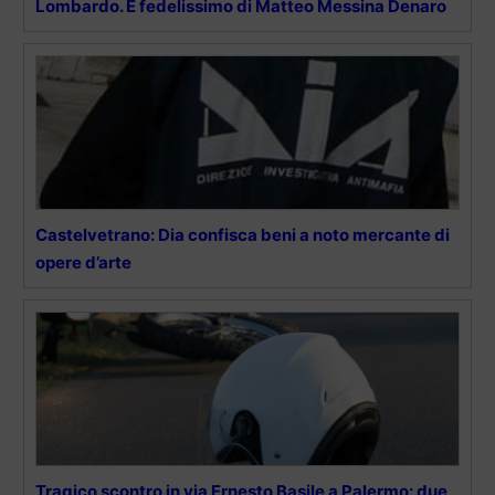
Lombardo. È fedelissimo di Matteo Messina Denaro
Castelvetrano: Dia confisca beni a noto mercante di
opere d’arte
Tragico scontro in via Ernesto Basile a Palermo: due