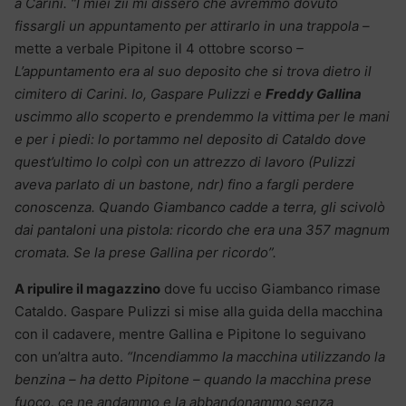
a Carini. “I miei zii mi dissero che avremmo dovuto
fissargli un appuntamento per attirarlo in una trappola –
mette a verbale Pipitone il 4 ottobre scorso
–
L’appuntamento era al suo deposito che si trova dietro il
cimitero di Carini. Io, Gaspare Pulizzi e
Freddy Gallina
uscimmo allo scoperto e prendemmo la vittima per le mani
e per i piedi: lo portammo nel deposito di Cataldo dove
quest’ultimo lo colpì con un attrezzo di lavoro (Pulizzi
aveva parlato di un bastone, ndr) fino a fargli perdere
conoscenza. Quando Giambanco cadde a terra, gli scivolò
dai pantaloni una pistola: ricordo che era una 357 magnum
cromata. Se la prese Gallina per ricordo”.
A ripulire il magazzino
dove fu ucciso Giambanco rimase
Cataldo. Gaspare Pulizzi si mise alla guida della macchina
con il cadavere, mentre Gallina e Pipitone lo seguivano
con un’altra auto.
“Incendiammo la macchina utilizzando la
benzina – ha detto Pipitone – quando la macchina prese
fuoco, ce ne andammo e la abbandonammo senza