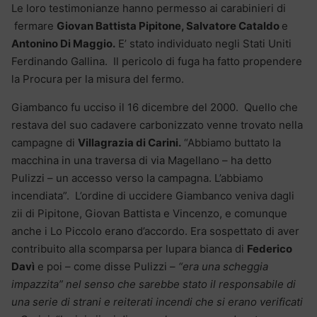
Le loro testimonianze hanno permesso ai carabinieri di
fermare
Giovan Battista Pipitone, Salvatore Cataldo
e
Antonino Di Maggio.
E’ stato individuato negli Stati Uniti
Ferdinando Gallina. Il pericolo di fuga ha fatto propendere
la Procura per la misura del fermo.
Giambanco fu ucciso il 16 dicembre del 2000. Quello che
restava del suo cadavere carbonizzato venne trovato nella
campagne di
Villagrazia di Carini.
“Abbiamo buttato la
macchina in una traversa di via Magellano – ha detto
Pulizzi – un accesso verso la campagna. L’abbiamo
incendiata”. L’ordine di uccidere Giambanco veniva dagli
zii di Pipitone, Giovan Battista e Vincenzo, e comunque
anche i Lo Piccolo erano d’accordo. Era sospettato di aver
contribuito alla scomparsa per lupara bianca di
Federico
Davì
e poi – come disse Pulizzi –
“era una scheggia
impazzita” nel senso che sarebbe stato il responsabile di
una serie di strani e reiterati incendi che si erano verificati