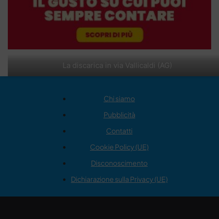
La discarica in via Vallicaldi (AG)
Chi siamo
Pubblicità
Contatti
Cookie Policy (UE)
Disconoscimento
Dichiarazione sulla Privacy (UE)