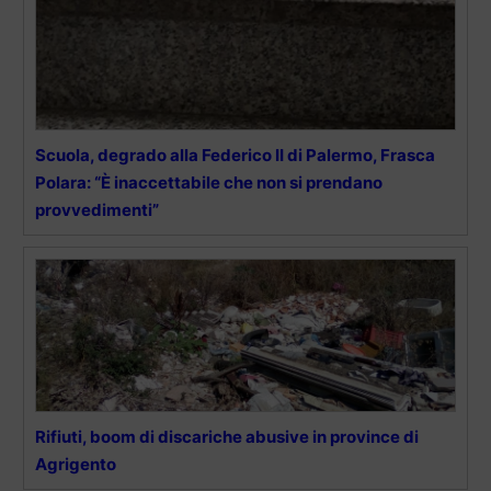
Scuola, degrado alla Federico II di Palermo, Frasca
Polara: “È inaccettabile che non si prendano
provvedimenti”
Rifiuti, boom di discariche abusive in province di
Agrigento