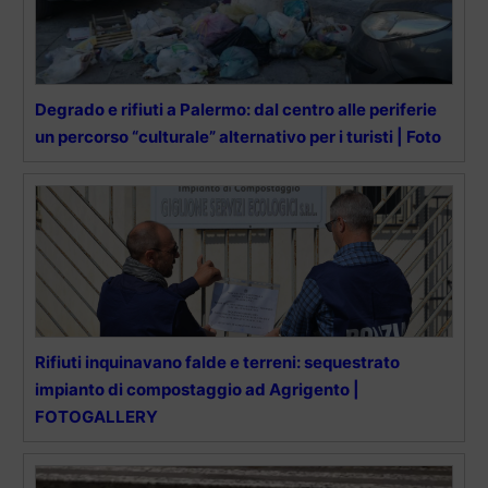
Degrado e rifiuti a Palermo: dal centro alle periferie
un percorso “culturale” alternativo per i turisti | Foto
Rifiuti inquinavano falde e terreni: sequestrato
impianto di compostaggio ad Agrigento |
FOTOGALLERY